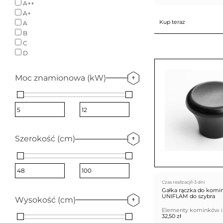
A++
A+
Kup teraz
A
B
C
D
Moc znamionowa (kW)
Szerokość (cm)
Czas realizacji
1-3 dni
Gałka rączka do komi
UNIFLAM do szybra
Wysokość (cm)
Elementy kominków i
32,50
zł