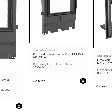
Czas realizacji
1-3 dni
Drzwiczki kominkowe Kratki FS 10N
Czas realizacji
91,1×73 cm
Drzwiczki
60×49,1 cm
Elementy kominków i pieców
2620,00
zł
Elementy 
885,00
zł
Kratki
Kup teraz
Kup teraz
 pieców