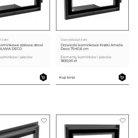
1-3 dni
Czas realizacji
1-3 dni
kominkowe stalowe drzwi
Drzwiczki kominkowe Kratki Amelia
OLIWIA DECO
Deco 75×61,6 cm
kominków i pieców
Elementy kominków i pieców
1830,00
zł
Kup teraz