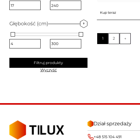
Kup teraz
Głębokość (cm)
1
2
→
Filtruj produkty
Wyczyść
Dział sprzedaży
+48 515 104 491