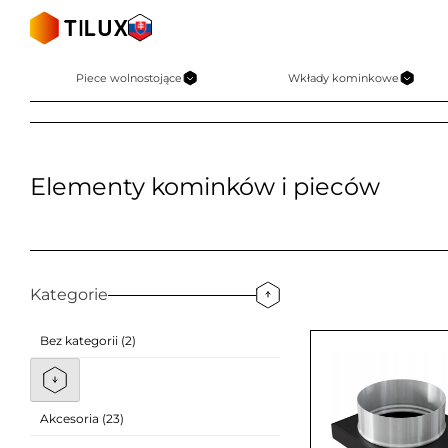
Skip
to
content
Piece wolnostojące
Wkłady kominkowe
Elementy kominków i pieców
Kategorie
Bez kategorii (2)
Akcesoria (23)