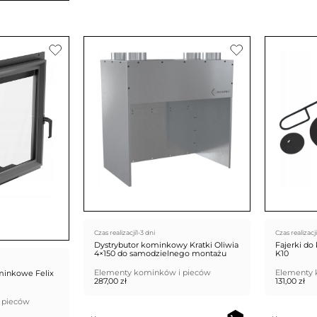
Czas realizacji
1-3 dni
Czas realizacji
Dystrybutor kominkowy Kratki Oliwia
Fajerki do
4×150 do samodzielnego montażu
K10
Elementy kominków i pieców
Elementy 
minkowe Felix
287,00
zł
131,00
zł
 pieców