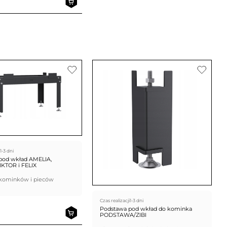
1-3 dni
pod wkład AMELIA,
IKTOR i FELIX
kominków i pieców
Czas realizacji
1-3 dni
Podstawa pod wkład do kominka
PODSTAWA/ZIBI