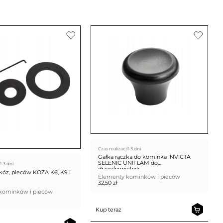
Czas realizacji
1-3 dni
Gałka rączka do kominka INVICTA
SELENIC UNIFLAM do
1-3 dni
drzwi/popielnik
 kóz, pieców KOZA K6, K9 i
Elementy kominków i pieców
32,50
zł
kominków i pieców
Kup teraz