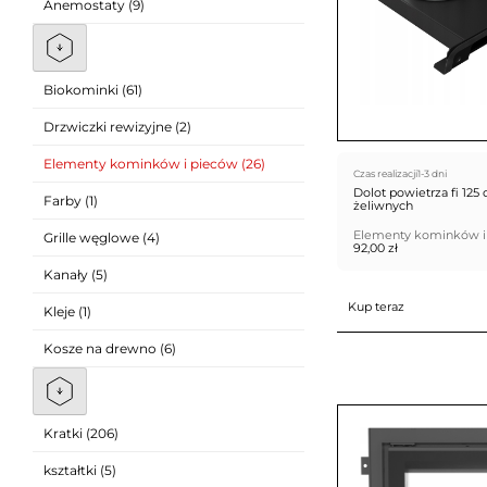
Anemostaty (9)
Biokominki (61)
Drzwiczki rewizyjne (2)
Elementy kominków i pieców (26)
Czas realizacji
1-3 dni
Dolot powietrza fi 12
Farby (1)
żeliwnych
Elementy kominków i
Grille węglowe (4)
92,00
zł
Kanały (5)
Kup teraz
Kleje (1)
Kosze na drewno (6)
Kratki (206)
kształtki (5)