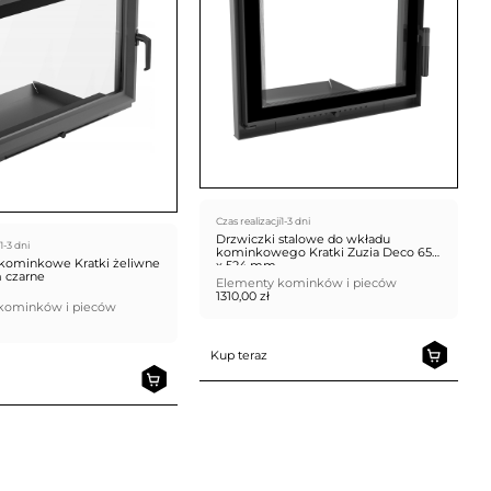
Czas realizacji
1-3 dni
Drzwiczki stalowe do wkładu
1-3 dni
kominkowego Kratki Zuzia Deco 652
 kominkowe Kratki żeliwne
x 524 mm
 czarne
Elementy kominków i pieców
1310,00
zł
kominków i pieców
Kup teraz