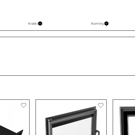
Kratki
Kominy