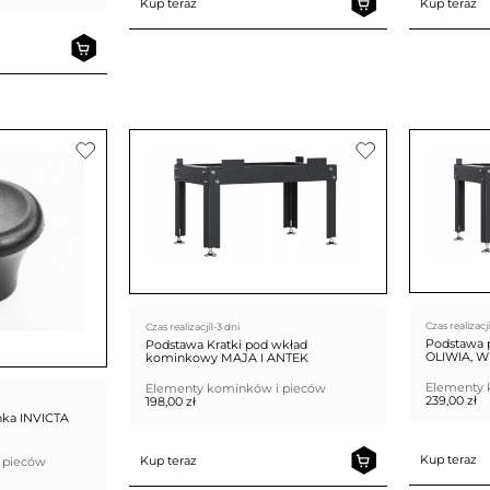
Kup teraz
Kup teraz
Czas realizacji
Czas realizacji
1-3 dni
Podstawa 
Podstawa Kratki pod wkład
OLIWIA, W
kominkowy MAJA I ANTEK
Elementy 
Elementy kominków i pieców
239,00
zł
198,00
zł
nka INVICTA
Kup teraz
Kup teraz
 pieców