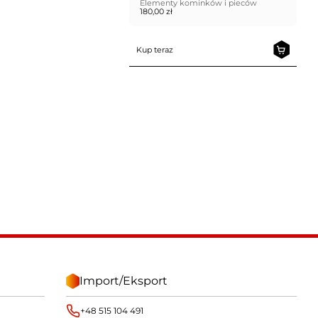
Elementy kominków i pieców
180,00
zł
Kup teraz
Import/Eksport
+48 515 104 491