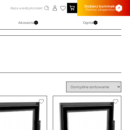
Dobierz kominek
Baza wiedzy
Kontakt
Pomoc ekspertów
Akcesoria
Ogród