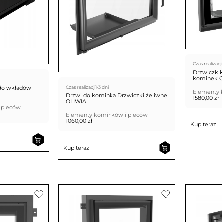
Czas realizacji
Drzwiczk 
kominek 
5 do wkładów
Czas realizacji
1-3 dni
Elementy 
Drzwi do kominka Drzwiczki żeliwne
1580,00
zł
OLIWIA
 pieców
Elementy kominków i pieców
1060,00
zł
Kup teraz
Kup teraz