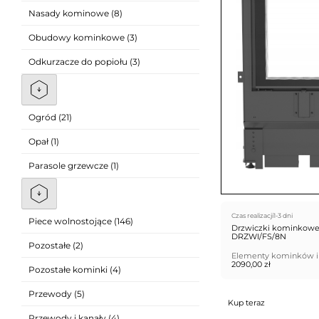
Nasady kominowe (8)
Obudowy kominkowe (3)
Odkurzacze do popiołu (3)
Ogród (21)
Opał (1)
Parasole grzewcze (1)
Czas realizacji
1-3 dni
Piece wolnostojące (146)
Drzwiczki kominkowe 
DRZWI/FS/8N
Pozostałe (2)
Elementy kominków i
2090,00
zł
Pozostałe kominki (4)
Przewody (5)
Kup teraz
Przewody i kanały (4)