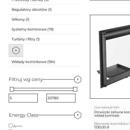
Regulatory obrotów (1)
Silikony (1)
Systemy kominowe (79)
Turbiny i filtry (1)
Wkłady kominkowe (194)
Filtruj wg ceny
Czas realizacji
1-3 dni
Drzwiczki żeliwne ko
Energy Class
wkład kominek
Elementy kominków i
A+++
1230,00
zł