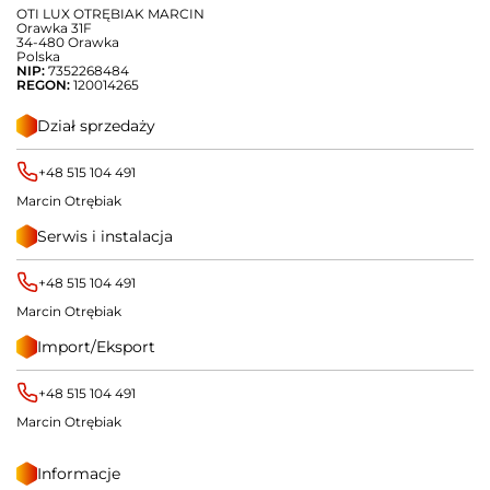
OTI LUX OTRĘBIAK MARCIN
Orawka 31F
34-480 Orawka
Polska
NIP:
7352268484
REGON:
120014265
Dział sprzedaży
+48 515 104 491
Marcin Otrębiak
Serwis i instalacja
+48 515 104 491
Marcin Otrębiak
Import/Eksport
+48 515 104 491
Marcin Otrębiak
Informacje