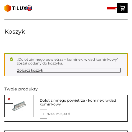
Skip
to
content
Koszyk
„Dolot zimnego powietrza – kominek, wkład kominkowy”
został dodany do koszyka.
Zobacz koszyk
Twoje produkty
×
Dolot zimnego powietrza - kominek, wkład
kominkowy
ilość
92,00
zł
92,00
zł
Dolot
zimnego
powietrza
-
kominek,