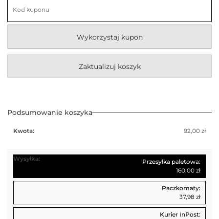
Kupon:
wkład
kominkowy
Wykorzystaj kupon
Zaktualizuj koszyk
Podsumowanie koszyka
92,00
zł
Przesyłka paletowa:
160,00
zł
Paczkomaty:
37,98
zł
Kurier InPost: