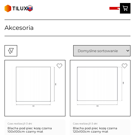
Skip
to
content
Akcesoria
Czas realizacji
1-3 dni
Czas realizacji
1-3 dni
Blacha pod piec kozę czarna
Blacha pod piec kozę czarna
100x100cm czarny mat
120x100cm czarny mat