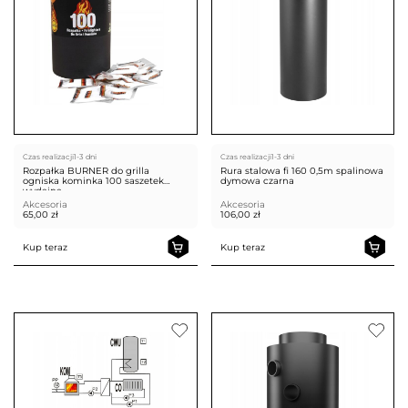
Czas realizacji
1-3 dni
Czas realizacji
1-3 dni
Rozpałka BURNER do grilla
Rura stalowa fi 160 0,5m spalinowa
ogniska kominka 100 saszetek
dymowa czarna
wydajna
Akcesoria
Akcesoria
65,00
zł
106,00
zł
Kup teraz
Kup teraz