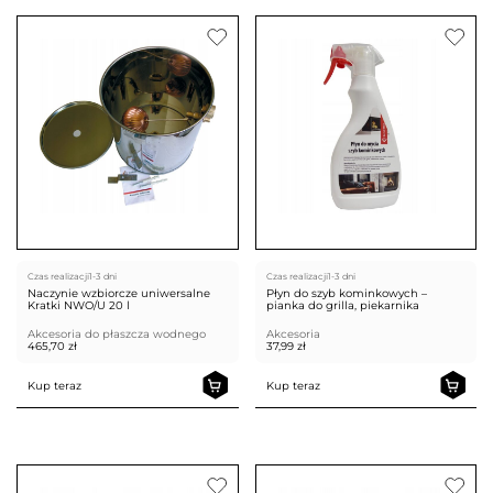
Czas realizacji
1-3 dni
Czas realizacji
1-3 dni
Naczynie wzbiorcze uniwersalne
Płyn do szyb kominkowych –
Kratki NWO/U 20 l
pianka do grilla, piekarnika
Akcesoria do płaszcza wodnego
Akcesoria
465,70
zł
37,99
zł
Kup teraz
Kup teraz