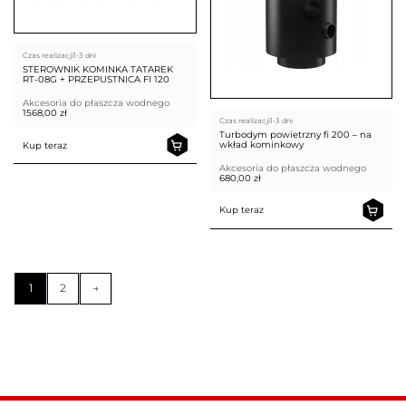
Czas realizacji
1-3 dni
STEROWNIK KOMINKA TATAREK
RT-08G + PRZEPUSTNICA FI 120
Akcesoria do płaszcza wodnego
1568,00
zł
Czas realizacji
1-3 dni
Turbodym powietrzny fi 200 – na
wkład kominkowy
Kup teraz
Akcesoria do płaszcza wodnego
680,00
zł
Kup teraz
1
2
→