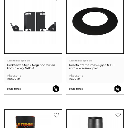
Czas realizacji
1-3 dni
Czas realizacji
1-3 dni
Podstawa Stojak Nogi pod wkład
Rozeta czarna maskująca fi 130
kominkowy NADIA
mm – kominek piec
Akcesoria
Akcesoria
190,00
zł
16,00
zł
Kup teraz
Kup teraz