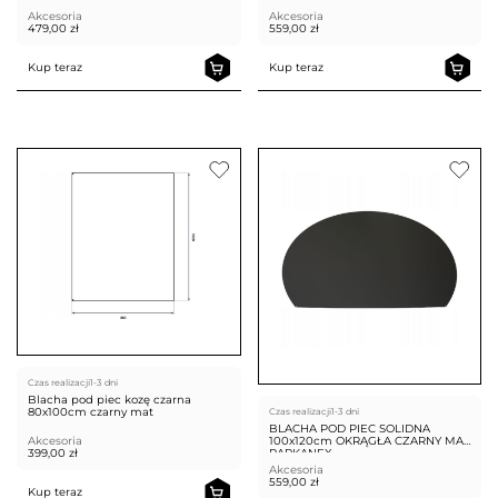
Akcesoria
Akcesoria
479,00
zł
559,00
zł
Kup teraz
Kup teraz
Czas realizacji
1-3 dni
Blacha pod piec kozę czarna
80x100cm czarny mat
Czas realizacji
1-3 dni
BLACHA POD PIEC SOLIDNA
Akcesoria
100x120cm OKRĄGŁA CZARNY MAT
399,00
zł
PARKANEX
Akcesoria
559,00
zł
Kup teraz