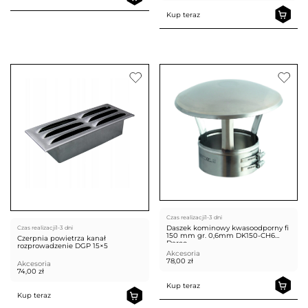
Kup teraz
Czas realizacji
1-3 dni
Daszek kominowy kwasoodporny fi
Czas realizacji
1-3 dni
150 mm gr. 0,6mm DK150-CH6
Czerpnia powietrza kanał
Darco
rozprowadzenie DGP 15×5
Akcesoria
78,00
zł
Akcesoria
74,00
zł
Kup teraz
Kup teraz