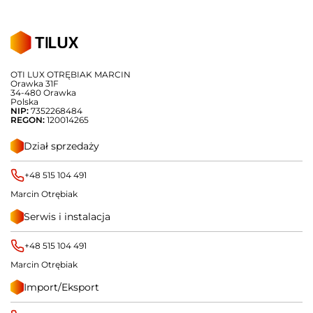
OTI LUX OTRĘBIAK MARCIN
Orawka 31F
34-480 Orawka
Polska
NIP:
7352268484
REGON:
120014265
Dział sprzedaży
+48 515 104 491
Marcin Otrębiak
Serwis i instalacja
+48 515 104 491
Marcin Otrębiak
Import/Eksport