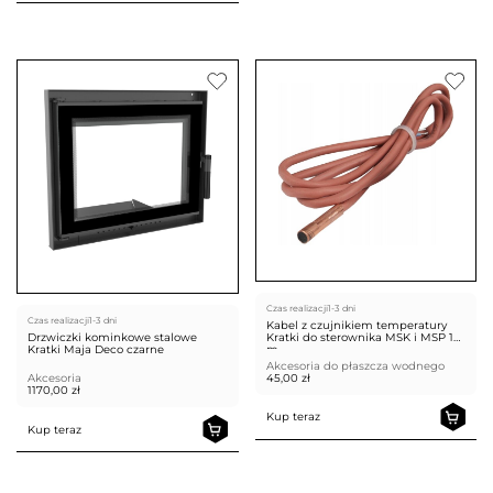
Czas realizacji
1-3 dni
Czas realizacji
1-3 dni
Kabel z czujnikiem temperatury
Kratki do sterownika MSK i MSP 1
Drzwiczki kominkowe stalowe
m
Kratki Maja Deco czarne
Akcesoria do płaszcza wodnego
45,00
zł
Akcesoria
1170,00
zł
Kup teraz
Kup teraz