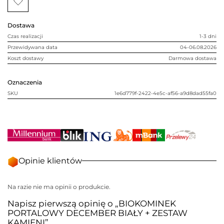
+
ZESTAW
KAMIENI
Dostawa
Czas realizacji
1-3 dni
Przewidywana data
04-06.08.2026
Koszt dostawy
Darmowa dostawa
Oznaczenia
SKU
1e6d779f-2422-4e5c-af56-a9d8dad55fa0
Opinie klientów
Na razie nie ma opinii o produkcie.
Napisz pierwszą opinię o „BIOKOMINEK
PORTALOWY DECEMBER BIAŁY + ZESTAW
KAMIENI”