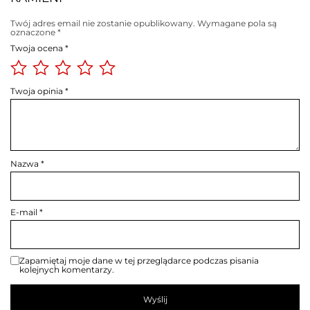
Twój adres email nie zostanie opublikowany.
Wymagane pola są
oznaczone
*
Twoja ocena
*
Twoja opinia
*
Nazwa
*
E-mail
*
Zapamiętaj moje dane w tej przeglądarce podczas pisania
kolejnych komentarzy.