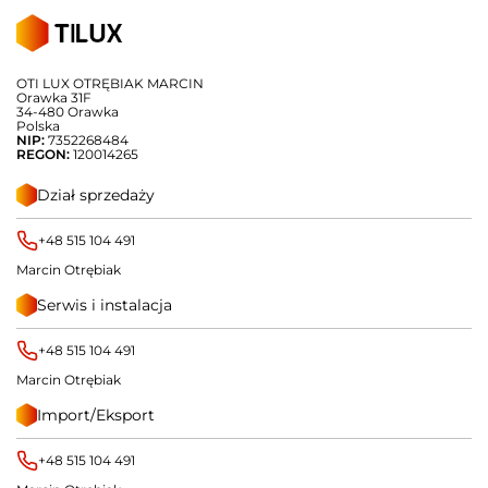
OTI LUX OTRĘBIAK MARCIN
Orawka 31F
34-480 Orawka
Polska
NIP:
7352268484
REGON:
120014265
Dział sprzedaży
+48 515 104 491
Marcin Otrębiak
Serwis i instalacja
+48 515 104 491
Marcin Otrębiak
Import/Eksport
+48 515 104 491