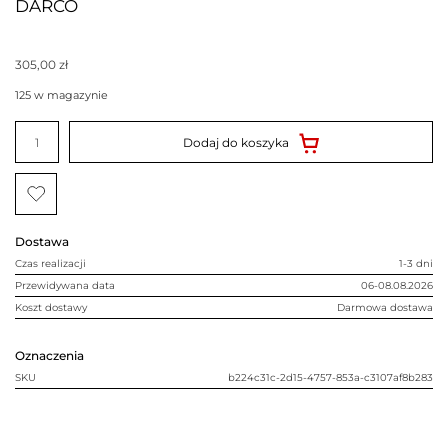
DARCO
305,00
zł
125 w magazynie
ilość
Kolano
Dodaj do koszyka
gięte
wysokie
z
szybrem
fi120
szyber
DARCO
Dostawa
Czas realizacji
1-3 dni
Przewidywana data
06-08.08.2026
Koszt dostawy
Darmowa dostawa
Oznaczenia
SKU
b224c31c-2d15-4757-853a-c3107af8b283