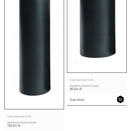
Czas realizacji
1-3 dni
Systemy kominowe
90,00
zł
Kup teraz
Czas realizacji
1-3 dni
Systemy kominowe
130,00
zł