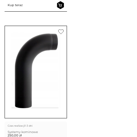
Kup teraz
Czas realizacji
1-3 dni
Systemy kominowe
250,00
zł