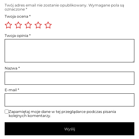
Twój adres email nie zostanie opublikowany.
Wymagane pola są
oznaczone
*
Twoja ocena
*
Twoja opinia
*
Nazwa
*
E-mail
*
Zapamiętaj moje dane w tej przeglądarce podczas pisania
kolejnych komentarzy.