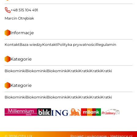
+48 515 104 491
Marcin Otrębiak
Informacje
Kontakt
Baza wiedzy
Kontakt
Polityka prywatności
Regulamin
Kategorie
Biokominki
Biokominki
Biokominki
Kratki
Kratki
Kratki
Kratki
Kategorie
Biokominki
Biokominki
Biokominki
Kratki
Kratki
Kratki
Kratki
© 2026 OTILUX
Projekt i wykonanie -
Weblance.pl