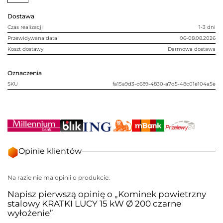
kW
Ø
Dostawa
200
czarne
Czas realizacji
1-3 dni
wyłożenie
Przewidywana data
06-08.08.2026
Koszt dostawy
Darmowa dostawa
Oznaczenia
SKU
fa15a9d3-c689-4830-a7d5-48c01e104a5e
Opinie klientów
Na razie nie ma opinii o produkcie.
Napisz pierwszą opinię o „Kominek powietrzny
stalowy KRATKI LUCY 15 kW Ø 200 czarne
wyłożenie”