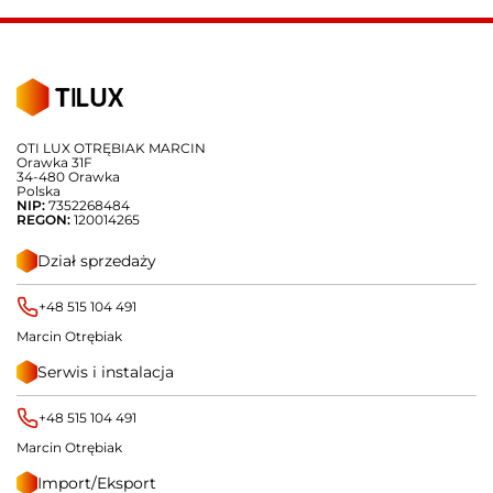
OTI LUX OTRĘBIAK MARCIN
Orawka 31F
34-480 Orawka
Polska
NIP:
7352268484
REGON:
120014265
Dział sprzedaży
+48 515 104 491
Marcin Otrębiak
Serwis i instalacja
+48 515 104 491
Marcin Otrębiak
Import/Eksport