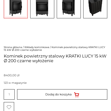
Strona główna
/
Wkłady kominkowe
/ Kominek powietrzny stalowy KRATKI LUCY
15 kW Ø 200 czarne wyłożenie
Kominek powietrzny stalowy KRATKI LUCY 15 kW
Ø 200 czarne wyłożenie
8400,00
zł
123 w magazynie
ilość
Kominek
Dodaj do koszyka
powietrzny
stalowy
KRATKI
LUCY
15