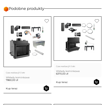
Podobne produkty
Czas realizacji
1-3 dni
Wkłady kominkowe
Czas realizacji
1-3 dni
6370,00
zł
Wkłady kominkowe
7860,00
zł
Kup teraz
Kup teraz