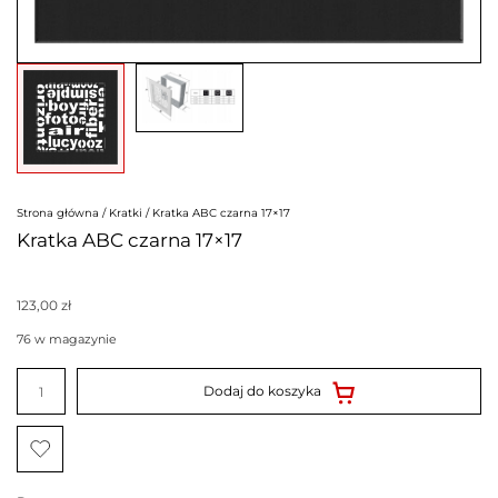
Strona główna
/
Kratki
/ Kratka ABC czarna 17×17
Kratka ABC czarna 17×17
123,00
zł
76 w magazynie
ilość
Kratka
Dodaj do koszyka
ABC
czarna
17x17