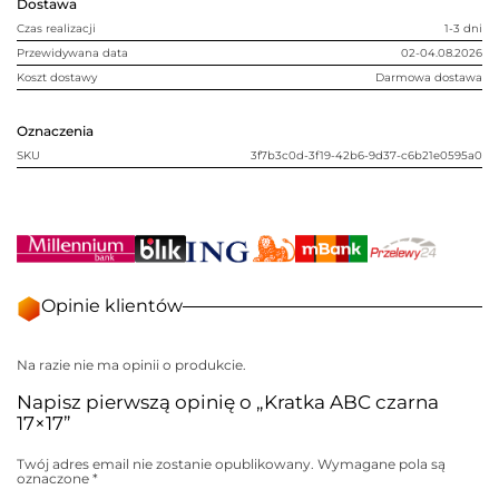
Dostawa
Czas realizacji
1-3 dni
Przewidywana data
02-04.08.2026
Koszt dostawy
Darmowa dostawa
Oznaczenia
SKU
3f7b3c0d-3f19-42b6-9d37-c6b21e0595a0
Opinie klientów
Na razie nie ma opinii o produkcie.
Napisz pierwszą opinię o „Kratka ABC czarna
17×17”
Twój adres email nie zostanie opublikowany.
Wymagane pola są
oznaczone
*