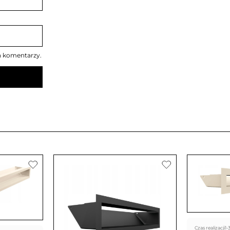
h komentarzy.
Czas realizacji
1-