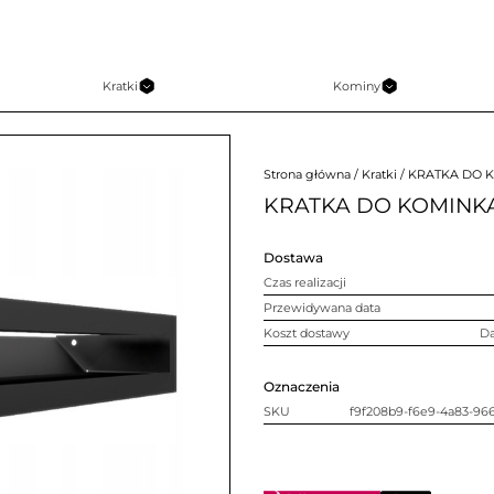
Kratki
Kominy
Strona główna
/
Kratki
/ KRATKA DO K
KRATKA DO KOMINKA
Dostawa
Czas realizacji
Przewidywana data
Koszt dostawy
D
Oznaczenia
SKU
f9f208b9-f6e9-4a83-96