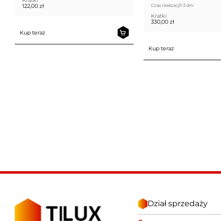
Kratki
122,00
zł
Czas realizacji
1-3 dni
Kratki
330,00
zł
Kup teraz
Kup teraz
Dział sprzedaży