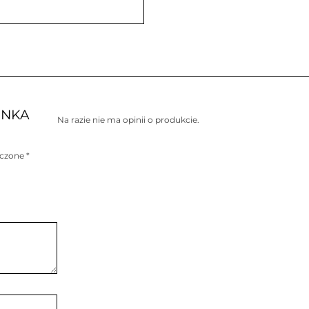
MINKA
Na razie nie ma opinii o produkcie.
aczone
*