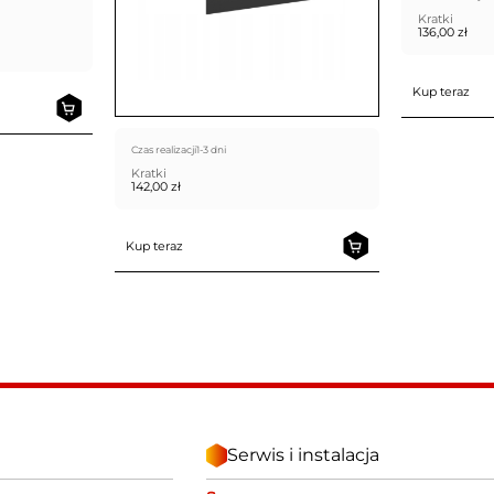
Kratki
136,00
zł
Kup teraz
Czas realizacji
1-3 dni
Kratki
142,00
zł
Kup teraz
Serwis i instalacja