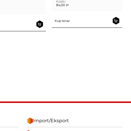
Kratki
84,00
zł
Kup teraz
Import/Eksport