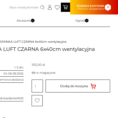
Dobierz kominek
Baza wiedzy
Kontakt
Pomoc ekspertów
Akcesoria
Ogród
OMINKA LUFT CZARNA 6x40cm wentylacyjna
 LUFT CZARNA 6x40cm wentylacyjna
105,00
zł
1-3 dni
88 w magazynie
04-06.08.2026
armowa dostawa
ilość
KRATKA
Dodaj do koszyka
DO
KOMINKA
LUFT
CZARNA
68-b4e8a14ef605
6x40cm
wentylacyjna