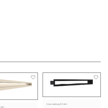
Czas realizacji
1-3 dni
3 dni