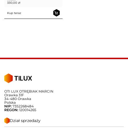
330,00
zł
Kup teraz
OTI LUX OTRĘBIAK MARCIN
Orawka 31F
34-480 Orawka
Polska
NIP:
7352268484
REGON:
120014265
Dział sprzedaży