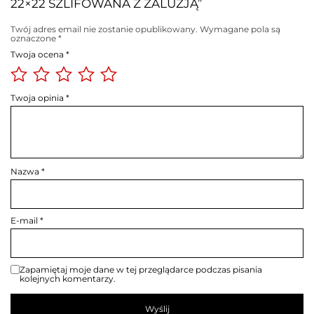
22×22 SZLIFOWANA Z ŻALUZJĄ”
Twój adres email nie zostanie opublikowany.
Wymagane pola są
oznaczone
*
Twoja ocena
*
Twoja opinia
*
Nazwa
*
E-mail
*
Zapamiętaj moje dane w tej przeglądarce podczas pisania
kolejnych komentarzy.