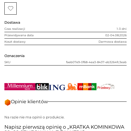
22x22
SZLIFOWANA
Z
ŻALUZJĄ
Dostawa
Czas realizacji
1-3 dni
Przewidywana data
02-04.08.2026
Koszt dostawy
Darmowa dostawa
Oznaczenia
SKU
faeb07e9-0f68-4ea3-8437-eb3264fc3eab
Opinie klientów
Na razie nie ma opinii o produkcie.
Napisz pierwszą opinię o „KRATKA KOMINKOWA