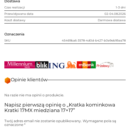
Dostawa
Czas realizacji
1-3 dni
Przewidywana data
02-04.08.2026
Koszt dostawy
Darmowa dostawa
Oznaczenia
SKU
45469ba6-3578-4d0d-b427-b0e9eb95ea78
Opinie klientów
Na razie nie ma opinii o produkcie.
Napisz pierwszą opinię o „Kratka kominkowa
Kratki 17MX miedziana 17×17”
Twój adres email nie zostanie opublikowany.
Wymagane pola są
oznaczone
*