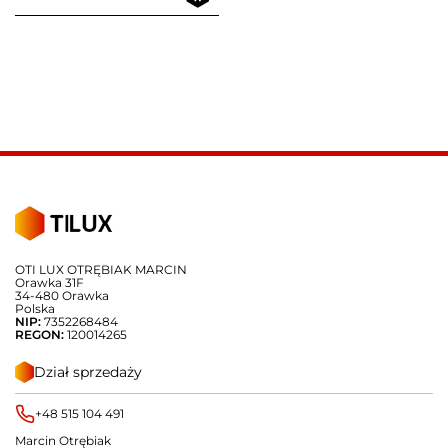
OTI LUX OTRĘBIAK MARCIN
Orawka 31F
34-480 Orawka
Polska
NIP:
7352268484
REGON:
120014265
Dział sprzedaży
+48 515 104 491
Marcin Otrębiak