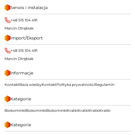
Serwis i instalacja
+48 515 104 491
Marcin Otrębiak
Import/Eksport
+48 515 104 491
Marcin Otrębiak
Informacje
Kontakt
Baza wiedzy
Kontakt
Polityka prywatności
Regulamin
Kategorie
Biokominki
Biokominki
Biokominki
Kratki
Kratki
Kratki
Kratki
Kategorie