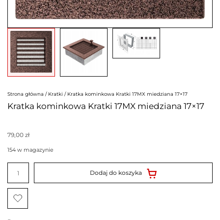
Strona główna
/
Kratki
/ Kratka kominkowa Kratki 17MX miedziana 17×17
Kratka kominkowa Kratki 17MX miedziana 17×17
79,00
zł
154 w magazynie
ilość
Kratka
Dodaj do koszyka
kominkowa
Kratki
17MX
miedziana
17x17