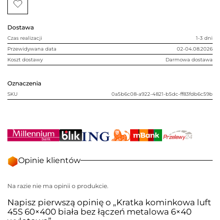
60x400
biała
bez
łączeń
Dostawa
metalowa
6x40
Czas realizacji
1-3 dni
wylotowa
Przewidywana data
02-04.08.2026
Koszt dostawy
Darmowa dostawa
Oznaczenia
SKU
0a5b6c08-a922-4821-b5dc-ff83fdb6c59b
Opinie klientów
Na razie nie ma opinii o produkcie.
Napisz pierwszą opinię o „Kratka kominkowa luft
45S 60×400 biała bez łączeń metalowa 6×40