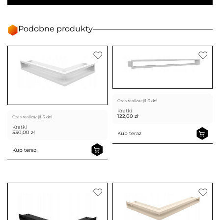
Podobne produkty
Czas realizacji
1-3 dni
Kratki
122,00
zł
Czas realizacji
1-3 dni
Kratki
330,00
zł
Kup teraz
Kup teraz