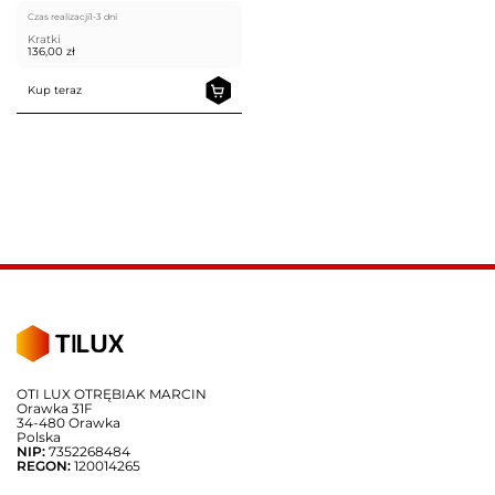
Czas realizacji
1-3 dni
Kratki
136,00
zł
Kup teraz
OTI LUX OTRĘBIAK MARCIN
Orawka 31F
34-480 Orawka
Polska
NIP:
7352268484
REGON:
120014265