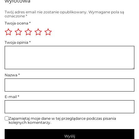
wylotowa”
Twój adres email nie zostanie opublikowany.
Wymagane pola są
oznaczone
*
Twoja ocena
*
Twoja opinia
*
Nazwa
*
E-mail
*
Zapamiętaj moje dane w tej przeglądarce podczas pisania
kolejnych komentarzy.