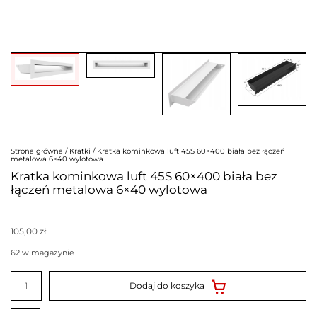
Strona główna
/
Kratki
/ Kratka kominkowa luft 45S 60×400 biała bez łączeń
metalowa 6×40 wylotowa
Kratka kominkowa luft 45S 60×400 biała bez
łączeń metalowa 6×40 wylotowa
105,00
zł
62 w magazynie
ilość
Kratka
Dodaj do koszyka
kominkowa
luft
45S