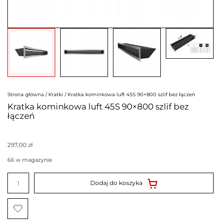
Strona główna
/
Kratki
/ Kratka kominkowa luft 45S 90×800 szlif bez łączeń
Kratka kominkowa luft 45S 90×800 szlif bez
łączeń
297,00
zł
66 w magazynie
ilość
Kratka
Dodaj do koszyka
kominkowa
luft
45S
90x800
szlif
bez