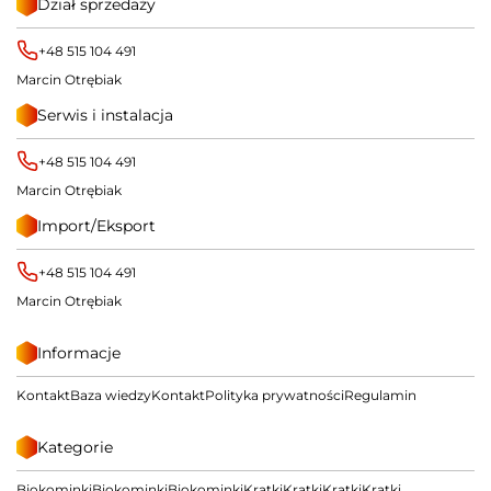
Dział sprzedaży
+48 515 104 491
Marcin Otrębiak
Serwis i instalacja
+48 515 104 491
Marcin Otrębiak
Import/Eksport
+48 515 104 491
Marcin Otrębiak
Informacje
Kontakt
Baza wiedzy
Kontakt
Polityka prywatności
Regulamin
Kategorie
Biokominki
Biokominki
Biokominki
Kratki
Kratki
Kratki
Kratki