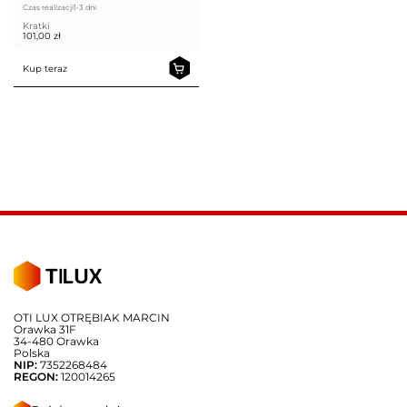
Czas realizacji
1-3 dni
Kratki
101,00
zł
Kup teraz
OTI LUX OTRĘBIAK MARCIN
Orawka 31F
34-480 Orawka
Polska
NIP:
7352268484
REGON:
120014265