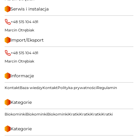
Serwis i instalacja
+48 515 104 491
Marcin Otrębiak
Import/Eksport
+48 515 104 491
Marcin Otrębiak
Informacje
Kontakt
Baza wiedzy
Kontakt
Polityka prywatności
Regulamin
Kategorie
Biokominki
Biokominki
Biokominki
Kratki
Kratki
Kratki
Kratki
Kategorie