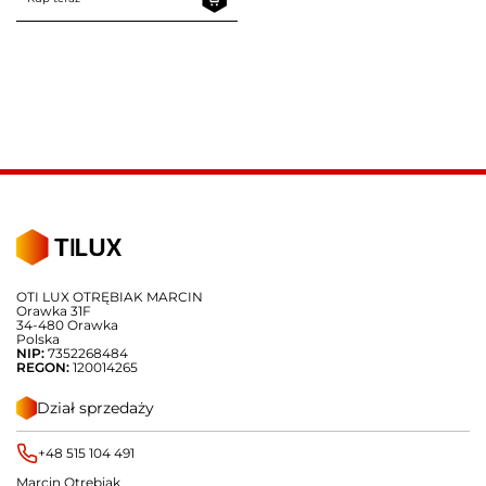
OTI LUX OTRĘBIAK MARCIN
Orawka 31F
34-480 Orawka
Polska
NIP:
7352268484
REGON:
120014265
Dział sprzedaży
+48 515 104 491
Marcin Otrębiak