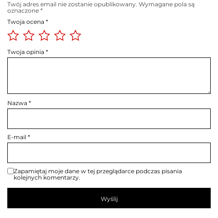
Twój adres email nie zostanie opublikowany.
Wymagane pola są
oznaczone
*
Twoja ocena
*
Twoja opinia
*
Nazwa
*
E-mail
*
Zapamiętaj moje dane w tej przeglądarce podczas pisania
kolejnych komentarzy.