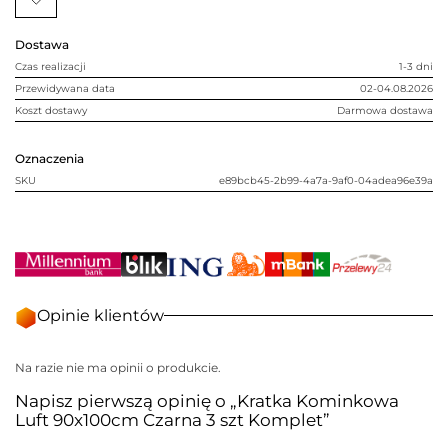
3
szt
Komplet
Dostawa
Czas realizacji
1-3 dni
Przewidywana data
02-04.08.2026
Koszt dostawy
Darmowa dostawa
Oznaczenia
SKU
e89bcb45-2b99-4a7a-9af0-04adea96e39a
Opinie klientów
Na razie nie ma opinii o produkcie.
Napisz pierwszą opinię o „Kratka Kominkowa
Luft 90x100cm Czarna 3 szt Komplet”