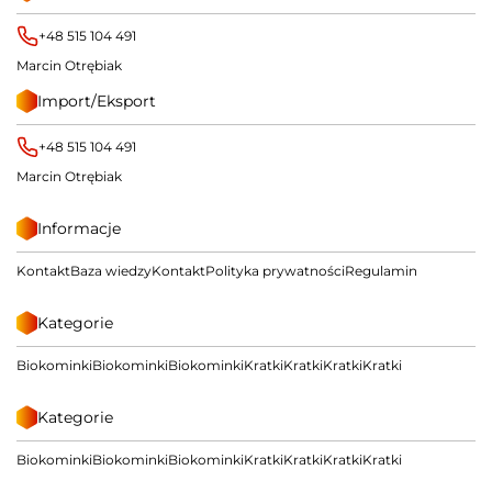
+48 515 104 491
Marcin Otrębiak
Import/Eksport
+48 515 104 491
Marcin Otrębiak
Informacje
Kontakt
Baza wiedzy
Kontakt
Polityka prywatności
Regulamin
Kategorie
Biokominki
Biokominki
Biokominki
Kratki
Kratki
Kratki
Kratki
Kategorie
Biokominki
Biokominki
Biokominki
Kratki
Kratki
Kratki
Kratki