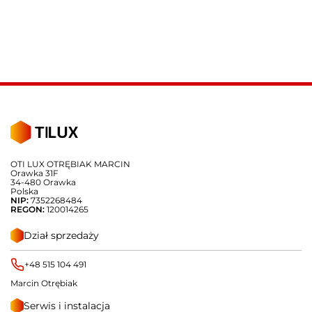
OTI LUX OTRĘBIAK MARCIN
Orawka 31F
34-480 Orawka
Polska
NIP:
7352268484
REGON:
120014265
Dział sprzedaży
+48 515 104 491
Marcin Otrębiak
Serwis i instalacja