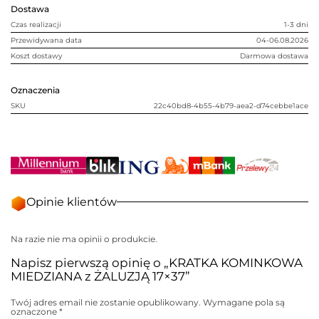
Dostawa
Czas realizacji
1-3 dni
Przewidywana data
04-06.08.2026
Koszt dostawy
Darmowa dostawa
Oznaczenia
SKU
22c40bd8-4b55-4b79-aea2-d74cebbe1ace
Opinie klientów
Na razie nie ma opinii o produkcie.
Napisz pierwszą opinię o „KRATKA KOMINKOWA
MIEDZIANA z ŻALUZJĄ 17×37”
Twój adres email nie zostanie opublikowany.
Wymagane pola są
oznaczone
*