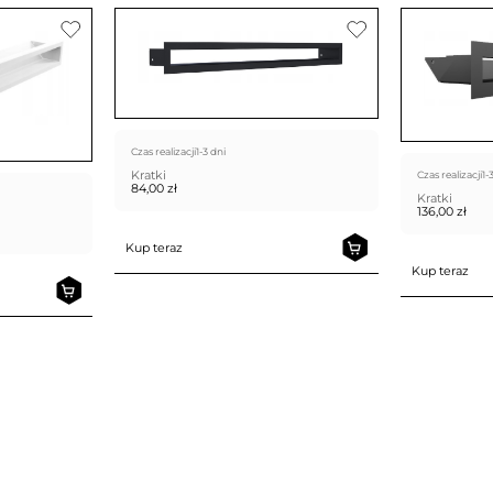
Czas realizacji
1-3 dni
Kratki
Czas realizacji
1-
84,00
zł
Kratki
136,00
zł
Kup teraz
Kup teraz