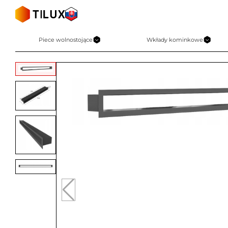
Skip
to
content
Piece wolnostojące
Wkłady kominkowe