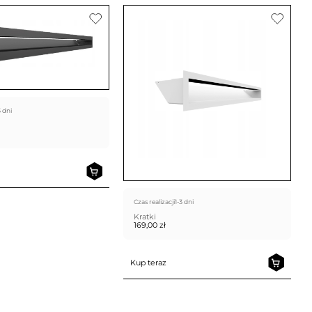
3 dni
Czas realizacji
1-3 dni
Kratki
169,00
zł
Kup teraz