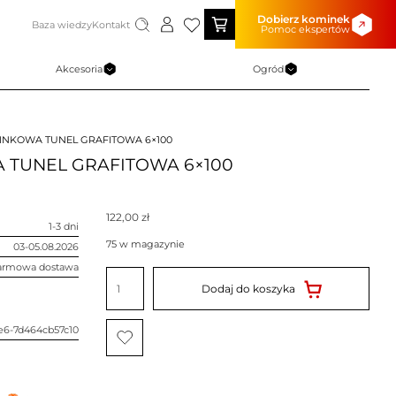
Dobierz kominek
Baza wiedzy
Kontakt
Pomoc ekspertów
Akcesoria
Ogród
INKOWA TUNEL GRAFITOWA 6×100
 TUNEL GRAFITOWA 6×100
122,00
zł
1-3 dni
75 w magazynie
03-05.08.2026
armowa dostawa
ilość
KRATKA
Dodaj do koszyka
KOMINKOWA
TUNEL
GRAFITOWA
6x100
e6-7d464cb57c10