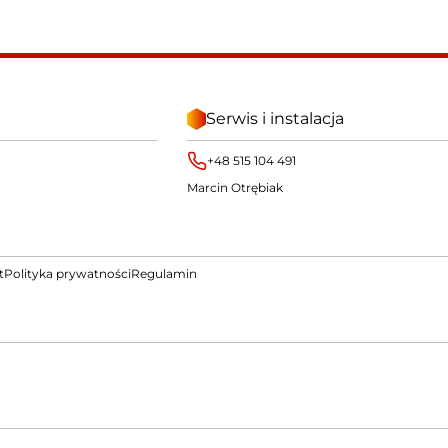
Serwis i instalacja
+48 515 104 491
Marcin Otrębiak
t
Polityka prywatności
Regulamin