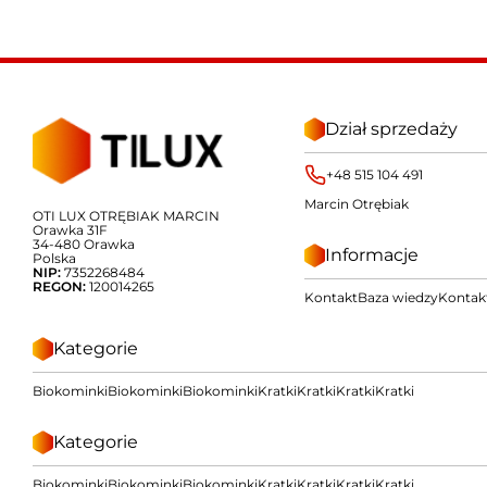
Dział sprzedaży
+48 515 104 491
Marcin Otrębiak
OTI LUX OTRĘBIAK MARCIN
Orawka 31F
34-480 Orawka
Informacje
Polska
NIP:
7352268484
REGON:
120014265
Kontakt
Baza wiedzy
Kontak
Kategorie
Biokominki
Biokominki
Biokominki
Kratki
Kratki
Kratki
Kratki
Kategorie
Biokominki
Biokominki
Biokominki
Kratki
Kratki
Kratki
Kratki