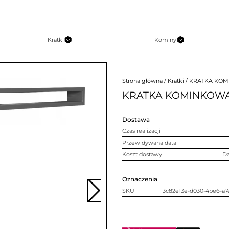
Kratki
Kominy
Strona główna
/
Kratki
/ KRATKA KOM
KRATKA KOMINKOWA
Dostawa
Czas realizacji
Przewidywana data
Koszt dostawy
D
Oznaczenia
SKU
3c82e13e-d030-4be6-a7