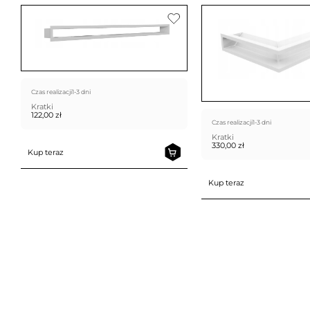
Czas realizacji
1-3 dni
Kratki
122,00
zł
Czas realizacji
1-3 dni
Kratki
330,00
zł
Kup teraz
Kup teraz