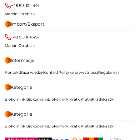
+48 515 104 491
Marcin Otrębiak
Import/Eksport
+48 515 104 491
Marcin Otrębiak
Informacje
Kontakt
Baza wiedzy
Kontakt
Polityka prywatności
Regulamin
Kategorie
Biokominki
Biokominki
Biokominki
Kratki
Kratki
Kratki
Kratki
Kategorie
Biokominki
Biokominki
Biokominki
Kratki
Kratki
Kratki
Kratki