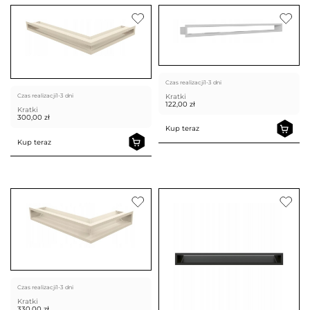
Czas realizacji
1-3 dni
Kratki
Czas realizacji
1-3 dni
122,00
zł
Kratki
300,00
zł
Kup teraz
Kup teraz
Czas realizacji
1-3 dni
Kratki
330,00
zł