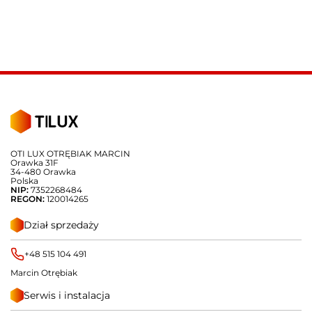
OTI LUX OTRĘBIAK MARCIN
Orawka 31F
34-480 Orawka
Polska
NIP:
7352268484
REGON:
120014265
Dział sprzedaży
+48 515 104 491
Marcin Otrębiak
Serwis i instalacja