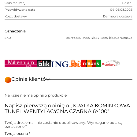
Czas realizacji
1-3 dni
Przewidywana data
04-06.08.2026
Koszt dostawy
Darmowa dostawa
Oznaczenia
SKU
a67e3380-c965-4b24-8ae5-bb30a70ea523
Opinie klientów
Na razie nie ma opinii o produkcie.
Napisz pierwszą opinię o „KRATKA KOMINKOWA
TUNEL WENTYLACYJNA CZARNA 6×100”
Twój adres email nie zostanie opublikowany.
Wymagane pola są
oznaczone
*
Twoja ocena
*