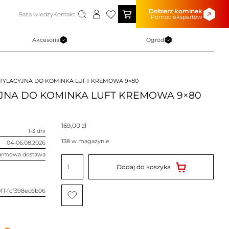
Dobierz kominek
Baza wiedzy
Kontakt
Pomoc ekspertów
Akcesoria
Ogród
TYLACYJNA DO KOMINKA LUFT KREMOWA 9×80
JNA DO KOMINKA LUFT KREMOWA 9×80
169,00
zł
1-3 dni
138 w magazynie
04-06.08.2026
armowa dostawa
ilość
KRATKA
Dodaj do koszyka
WENTYLACYJNA
DO
KOMINKA
LUFT
f1-fcf398ec6b06
KREMOWA
9x80