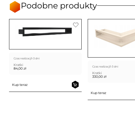
Podobne produkty
Czas realizacji
1-3 dni
Kratki
Czas realizacji
1-3 dni
84,00
zł
Kratki
330,00
zł
Kup teraz
Kup teraz