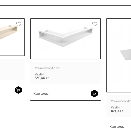
Czas realizacji
1-3 dni
Kratki
330,00
zł
Kup teraz
Czas realizacji
1-
Kratki
169,00
zł
Kup teraz