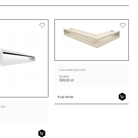
Czas realizacji
1-3 dni
Kratki
330,00
zł
Kup teraz
3 dni