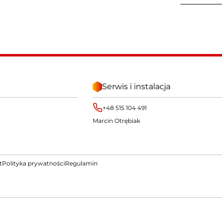
Serwis i instalacja
+48 515 104 491
Marcin Otrębiak
t
Polityka prywatności
Regulamin