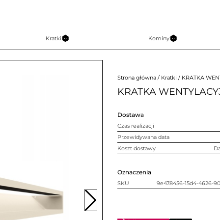
Kratki
Kominy
Strona główna
/
Kratki
/ KRATKA WEN
KRATKA WENTYLACY
Dostawa
Czas realizacji
Przewidywana data
Koszt dostawy
D
Oznaczenia
SKU
9e478456-15d4-4626-90