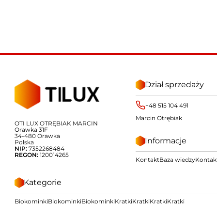
Dział sprzedaży
+48 515 104 491
Marcin Otrębiak
OTI LUX OTRĘBIAK MARCIN
Orawka 31F
34-480 Orawka
Informacje
Polska
NIP:
7352268484
REGON:
120014265
Kontakt
Baza wiedzy
Kontak
Kategorie
Biokominki
Biokominki
Biokominki
Kratki
Kratki
Kratki
Kratki