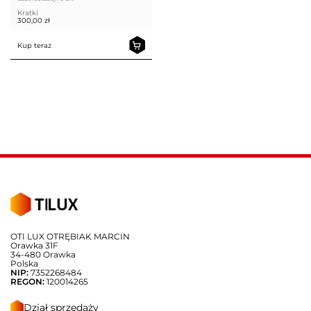
Kratki
300,00
zł
Kup teraz
OTI LUX OTRĘBIAK MARCIN
Orawka 31F
34-480 Orawka
Polska
NIP:
7352268484
REGON:
120014265
Dział sprzedaży