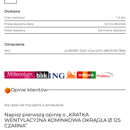
125
CZARNA
Dostawa
Czas realizacji
1-3 dni
Przewidywana data
02-04.08.2026
Koszt dostawy
Darmowa dostawa
Oznaczenia
SKU
ac365987-33e3-41aa-b015-d807439c78db
Opinie klientów
Na razie nie ma opinii o produkcie.
Napisz pierwszą opinię o „KRATKA
WENTYLACYJNA KOMINKOWA OKRĄGŁA Ø 125
CZARNA”