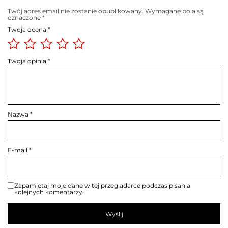
Twój adres email nie zostanie opublikowany.
Wymagane pola są
oznaczone
*
Twoja ocena
*
Twoja opinia
*
Nazwa
*
E-mail
*
Zapamiętaj moje dane w tej przeglądarce podczas pisania
kolejnych komentarzy.