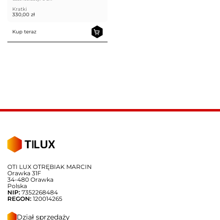
Kratki
330,00
zł
Kup teraz
OTI LUX OTRĘBIAK MARCIN
Orawka 31F
34-480 Orawka
Polska
NIP:
7352268484
REGON:
120014265
Dział sprzedaży