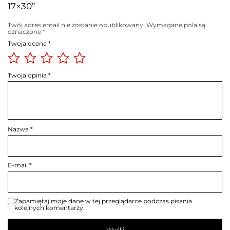
17×30”
Twój adres email nie zostanie opublikowany.
Wymagane pola są
oznaczone
*
Twoja ocena
*
Twoja opinia
*
Nazwa
*
E-mail
*
Zapamiętaj moje dane w tej przeglądarce podczas pisania
kolejnych komentarzy.