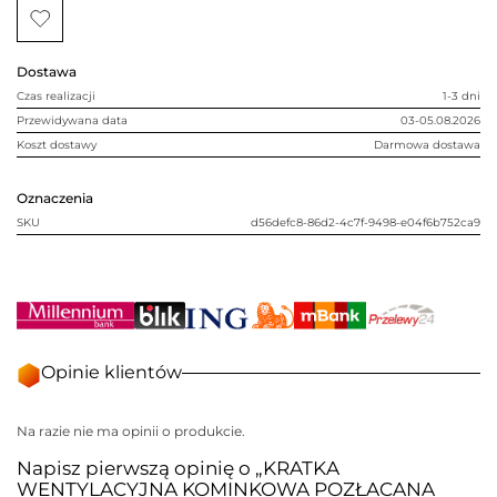
POZŁACANA
17x30
Dostawa
Czas realizacji
1-3 dni
Przewidywana data
03-05.08.2026
Koszt dostawy
Darmowa dostawa
Oznaczenia
SKU
d56defc8-86d2-4c7f-9498-e04f6b752ca9
Opinie klientów
Na razie nie ma opinii o produkcie.
Napisz pierwszą opinię o „KRATKA
WENTYLACYJNA KOMINKOWA POZŁACANA