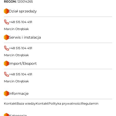
REGON:
120014265
Dział sprzedaży
+48 515 104 491
Marcin Otrębiak
Serwis i instalacja
+48 515 104 491
Marcin Otrębiak
Import/Eksport
+48 515 104 491
Marcin Otrębiak
Informacje
Kontakt
Baza wiedzy
Kontakt
Polityka prywatności
Regulamin
Kategorie