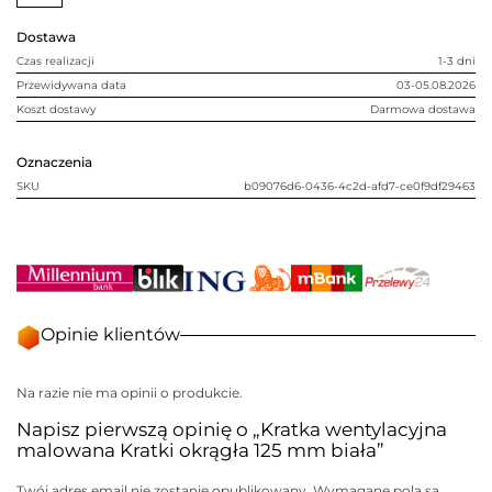
mm
biała
Dostawa
Czas realizacji
1-3 dni
Przewidywana data
03-05.08.2026
Koszt dostawy
Darmowa dostawa
Oznaczenia
SKU
b09076d6-0436-4c2d-afd7-ce0f9df29463
Opinie klientów
Na razie nie ma opinii o produkcie.
Napisz pierwszą opinię o „Kratka wentylacyjna
malowana Kratki okrągła 125 mm biała”
Twój adres email nie zostanie opublikowany.
Wymagane pola są