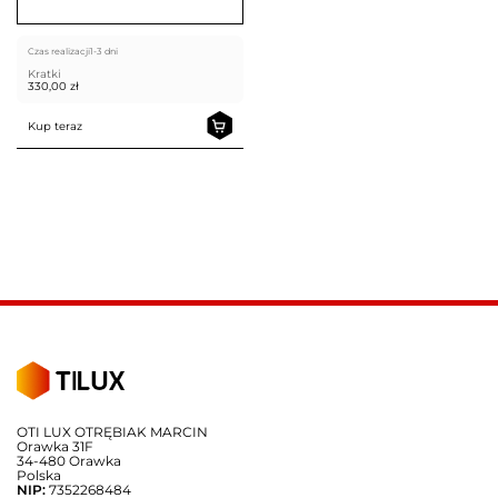
Czas realizacji
1-3 dni
Kratki
330,00
zł
Kup teraz
OTI LUX OTRĘBIAK MARCIN
Orawka 31F
34-480 Orawka
Polska
NIP:
7352268484