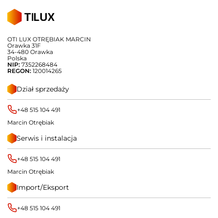
OTI LUX OTRĘBIAK MARCIN
Orawka 31F
34-480 Orawka
Polska
NIP:
7352268484
REGON:
120014265
Dział sprzedaży
+48 515 104 491
Marcin Otrębiak
Serwis i instalacja
+48 515 104 491
Marcin Otrębiak
Import/Eksport
+48 515 104 491