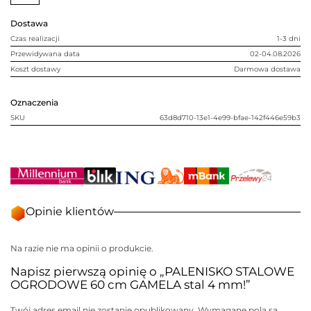
stal
4
Dostawa
mm!
Czas realizacji
1-3 dni
Przewidywana data
02-04.08.2026
Koszt dostawy
Darmowa dostawa
Oznaczenia
SKU
63d8d710-13e1-4e99-bfae-142f446e59b3
Opinie klientów
Na razie nie ma opinii o produkcie.
Napisz pierwszą opinię o „PALENISKO STALOWE
OGRODOWE 60 cm GAMELA stal 4 mm!”
Twój adres email nie zostanie opublikowany.
Wymagane pola są