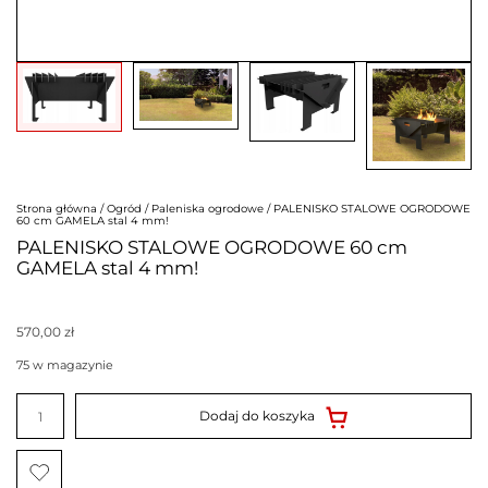
Strona główna
/
Ogród
/
Paleniska ogrodowe
/ PALENISKO STALOWE OGRODOWE
60 cm GAMELA stal 4 mm!
PALENISKO STALOWE OGRODOWE 60 cm
GAMELA stal 4 mm!
570,00
zł
75 w magazynie
ilość
PALENISKO
Dodaj do koszyka
STALOWE
OGRODOWE
60
cm
GAMELA