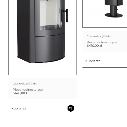
Czas realizacji
1-3 dni
Piece wolnostojące
6470,00
zł
Kup teraz
Czas realizacji
1-3 dni
Piece wolnostojące
6428,00
zł
Kup teraz