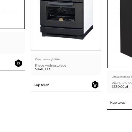
Czas realizacji
1-3 dni
Piece wolnostojące
5040,00
zł
Czas realizacji
1-
Piece wolno
Kup teraz
6580,00
zł
Kup teraz