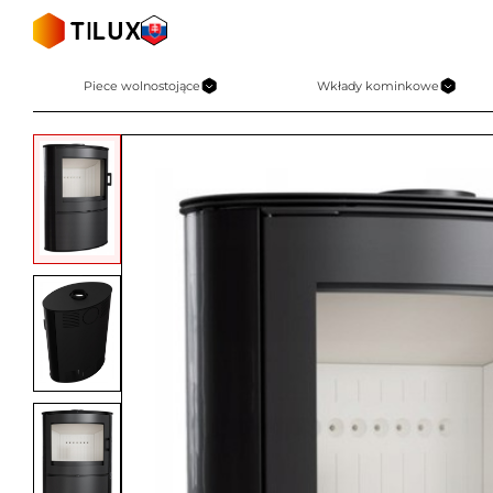
Skip
to
content
Piece wolnostojące
Wkłady kominkowe