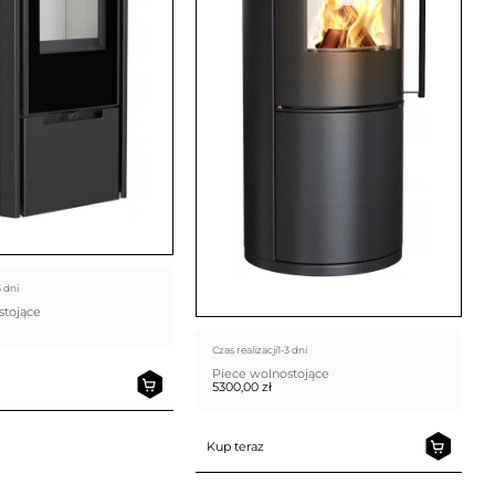
3 dni
stojące
Czas realizacji
1-3 dni
Piece wolnostojące
5300,00
zł
Kup teraz