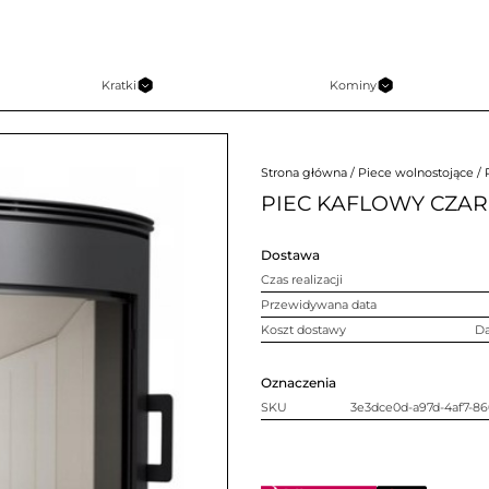
Kratki
Kominy
Strona główna
/
Piece wolnostojące
/ 
PIEC KAFLOWY CZAR
Dostawa
Czas realizacji
Przewidywana data
Koszt dostawy
D
Oznaczenia
SKU
3e3dce0d-a97d-4af7-86