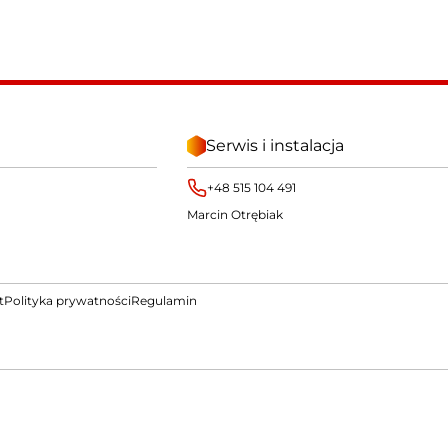
Serwis i instalacja
+48 515 104 491
Marcin Otrębiak
t
Polityka prywatności
Regulamin