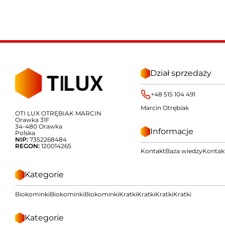
Dział sprzedaży
+48 515 104 491
Marcin Otrębiak
OTI LUX OTRĘBIAK MARCIN
Orawka 31F
34-480 Orawka
Informacje
Polska
NIP:
7352268484
REGON:
120014265
Kontakt
Baza wiedzy
Kontak
Kategorie
Biokominki
Biokominki
Biokominki
Kratki
Kratki
Kratki
Kratki
Kategorie