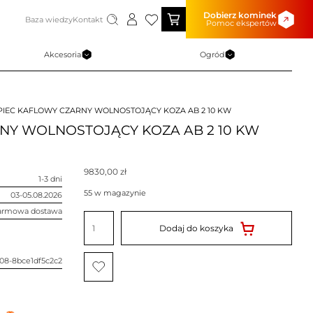
Dobierz kominek
Baza wiedzy
Kontakt
Pomoc ekspertów
Akcesoria
Ogród
PIEC KAFLOWY CZARNY WOLNOSTOJĄCY KOZA AB 2 10 KW
NY WOLNOSTOJĄCY KOZA AB 2 10 KW
9830,00
zł
1-3 dni
55 w magazynie
03-05.08.2026
armowa dostawa
ilość
PIEC
Dodaj do koszyka
KAFLOWY
CZARNY
WOLNOSTOJĄCY
KOZA
08-8bce1df5c2c2
AB
2
10
KW