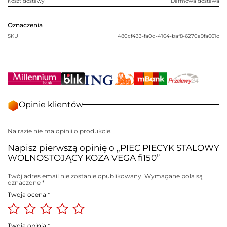
Koszt dostawy
Darmowa dostawa
Oznaczenia
SKU
480cf433-fa0d-4164-baf8-6270a9fa661c
Opinie klientów
Na razie nie ma opinii o produkcie.
Napisz pierwszą opinię o „PIEC PIECYK STALOWY
WOLNOSTOJĄCY KOZA VEGA fi150”
Twój adres email nie zostanie opublikowany.
Wymagane pola są
oznaczone
*
Twoja ocena
*
Twoja opinia
*