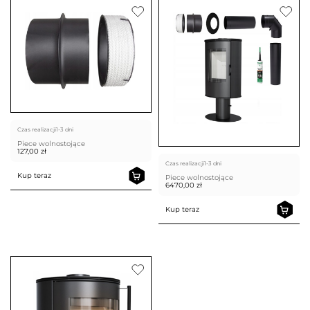
Czas realizacji
1-3 dni
Piece wolnostojące
127,00
zł
Czas realizacji
1-3 dni
Kup teraz
Piece wolnostojące
6470,00
zł
Kup teraz