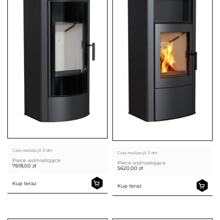
Czas realizacji
1-3 dni
Czas realizacji
1-3 dni
Piece wolnostojące
Piece wolnostojące
7618,00
zł
5620,00
zł
Kup teraz
Kup teraz