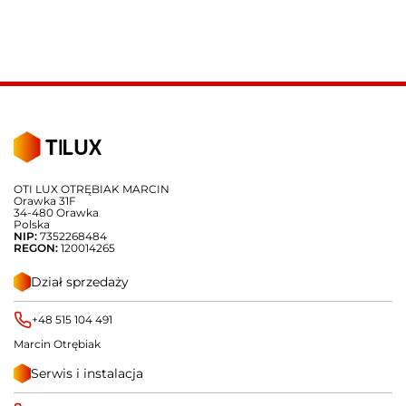
OTI LUX OTRĘBIAK MARCIN
Orawka 31F
34-480 Orawka
Polska
NIP:
7352268484
REGON:
120014265
Dział sprzedaży
+48 515 104 491
Marcin Otrębiak
Serwis i instalacja