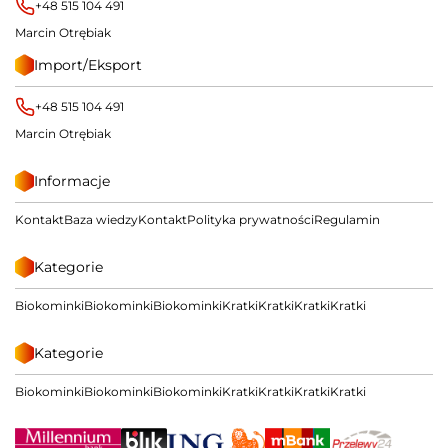
+48 515 104 491
Marcin Otrębiak
Import/Eksport
+48 515 104 491
Marcin Otrębiak
Informacje
Kontakt
Baza wiedzy
Kontakt
Polityka prywatności
Regulamin
Kategorie
Biokominki
Biokominki
Biokominki
Kratki
Kratki
Kratki
Kratki
Kategorie
Biokominki
Biokominki
Biokominki
Kratki
Kratki
Kratki
Kratki