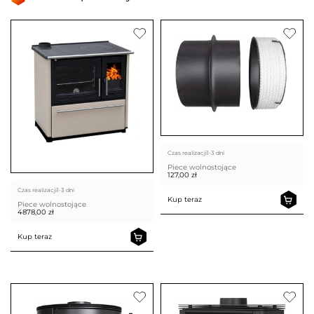
Czas realizacji
1-3 dni
Piece wolnostojące
127,00
zł
Czas realizacji
1-3 dni
Kup teraz
Piece wolnostojące
4878,00
zł
Kup teraz