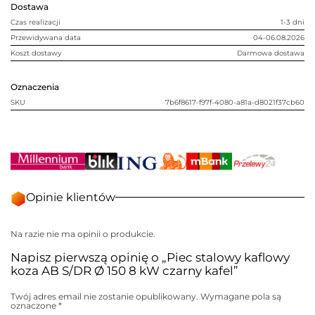
Dostawa
8
kW
Czas realizacji
1-3 dni
czarny
kafel
Przewidywana data
04-06.08.2026
Koszt dostawy
Darmowa dostawa
Oznaczenia
SKU
7b6f8617-f97f-4080-a81a-d8021f37cb60
Opinie klientów
Na razie nie ma opinii o produkcie.
Napisz pierwszą opinię o „Piec stalowy kaflowy
koza AB S/DR Ø 150 8 kW czarny kafel”
Twój adres email nie zostanie opublikowany.
Wymagane pola są
oznaczone
*