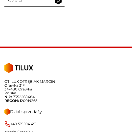
Kup teraz
OTI LUX OTRĘBIAK MARCIN
Orawka 31F
34-480 Orawka
Polska
NIP:
7352268484
REGON:
120014265
Dział sprzedaży
+48 515 104 491
Marcin Otrębiak