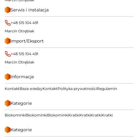
Serwis i instalacja
+48 515 104 491
Marcin Otrębiak
Import/Eksport
+48 515 104 491
Marcin Otrębiak
Informacje
Kontakt
Baza wiedzy
Kontakt
Polityka prywatności
Regulamin
Kategorie
Biokominki
Biokominki
Biokominki
Kratki
Kratki
Kratki
Kratki
Kategorie