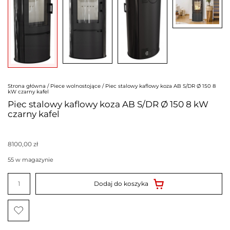
Strona główna
/
Piece wolnostojące
/ Piec stalowy kaflowy koza AB S/DR Ø 150 8
kW czarny kafel
Piec stalowy kaflowy koza AB S/DR Ø 150 8 kW
czarny kafel
8100,00
zł
55 w magazynie
ilość
Piec
Dodaj do koszyka
stalowy
kaflowy
koza
AB
S/DR
Ø
150