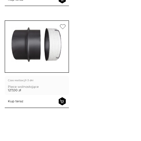
Czas realizacji
1-3 dni
Piece wolnostojące
127,00
zł
Kup teraz