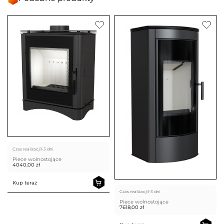
Czas realizacji
1-3 dni
Piece wolnostojące
4040,00
zł
Kup teraz
Czas realizacji
1-3 dni
Piece wolnostojące
7618,00
zł