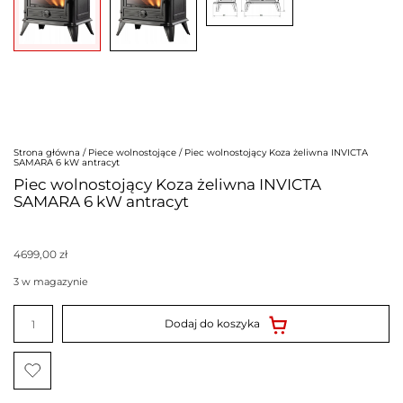
Strona główna
/
Piece wolnostojące
/ Piec wolnostojący Koza żeliwna INVICTA
SAMARA 6 kW antracyt
Piec wolnostojący Koza żeliwna INVICTA
SAMARA 6 kW antracyt
4699,00
zł
3 w magazynie
ilość
Piec
Dodaj do koszyka
wolnostojący
Koza
żeliwna
INVICTA
SAMARA
6