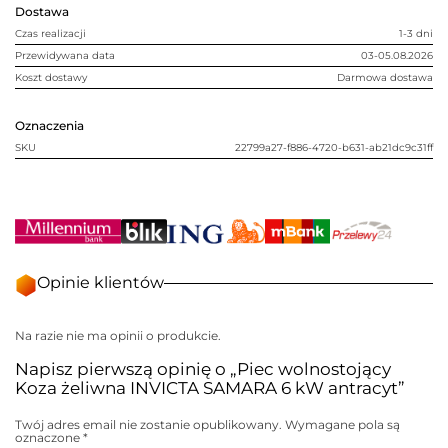
kW
Dostawa
antracyt
Czas realizacji
1-3 dni
Przewidywana data
03-05.08.2026
Koszt dostawy
Darmowa dostawa
Oznaczenia
SKU
22799a27-f886-4720-b631-ab21dc9c31ff
Opinie klientów
Na razie nie ma opinii o produkcie.
Napisz pierwszą opinię o „Piec wolnostojący
Koza żeliwna INVICTA SAMARA 6 kW antracyt”
Twój adres email nie zostanie opublikowany.
Wymagane pola są
oznaczone
*