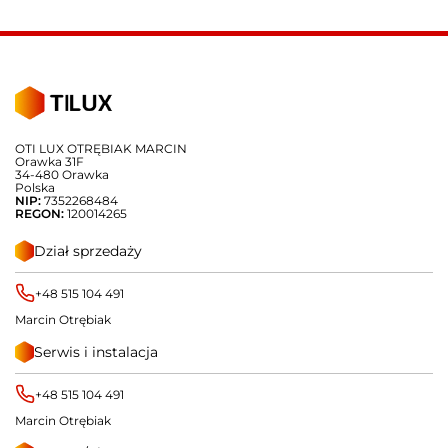
OTI LUX OTRĘBIAK MARCIN
Orawka 31F
34-480 Orawka
Polska
NIP:
7352268484
REGON:
120014265
Dział sprzedaży
+48 515 104 491
Marcin Otrębiak
Serwis i instalacja
+48 515 104 491
Marcin Otrębiak