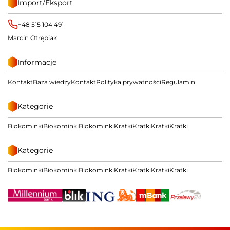
Import/Eksport
+48 515 104 491
Marcin Otrębiak
Informacje
Kontakt
Baza wiedzy
Kontakt
Polityka prywatności
Regulamin
Kategorie
Biokominki
Biokominki
Biokominki
Kratki
Kratki
Kratki
Kratki
Kategorie
Biokominki
Biokominki
Biokominki
Kratki
Kratki
Kratki
Kratki