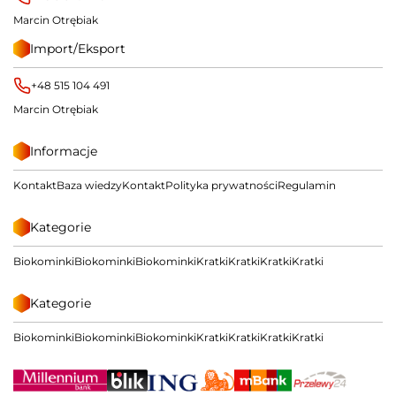
Marcin Otrębiak
Import/Eksport
+48 515 104 491
Marcin Otrębiak
Informacje
Kontakt
Baza wiedzy
Kontakt
Polityka prywatności
Regulamin
Kategorie
Biokominki
Biokominki
Biokominki
Kratki
Kratki
Kratki
Kratki
Kategorie
Biokominki
Biokominki
Biokominki
Kratki
Kratki
Kratki
Kratki