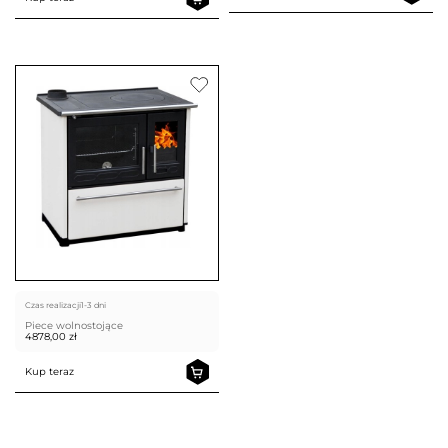
Czas realizacji
1-3 dni
Piece wolnostojące
4878,00
zł
Kup teraz