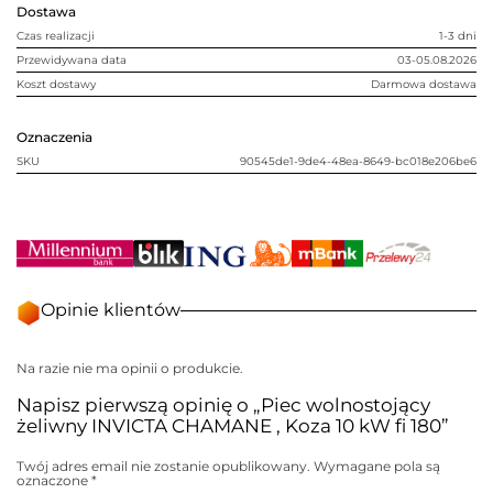
Dostawa
kW
fi
Czas realizacji
1-3 dni
180
Przewidywana data
03-05.08.2026
Koszt dostawy
Darmowa dostawa
Oznaczenia
SKU
90545de1-9de4-48ea-8649-bc018e206be6
Opinie klientów
Na razie nie ma opinii o produkcie.
Napisz pierwszą opinię o „Piec wolnostojący
żeliwny INVICTA CHAMANE , Koza 10 kW fi 180”
Twój adres email nie zostanie opublikowany.
Wymagane pola są
oznaczone
*