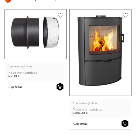
Czas realizacji
1-3 dni
Piece wolnostojące
127,00
zł
Kup teraz
Czas realizacji
1-3 dni
Piece wolnostojące
6380,00
zł
Kup teraz