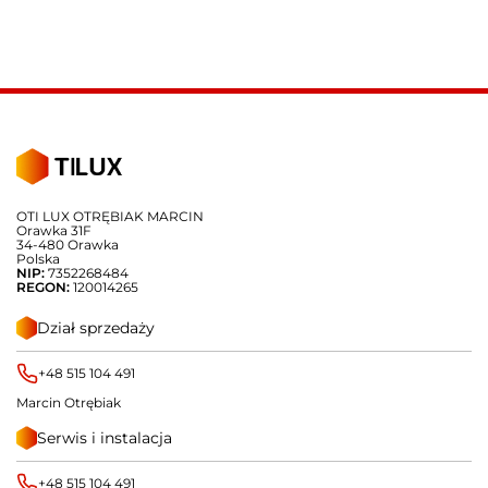
OTI LUX OTRĘBIAK MARCIN
Orawka 31F
34-480 Orawka
Polska
NIP:
7352268484
REGON:
120014265
Dział sprzedaży
+48 515 104 491
Marcin Otrębiak
Serwis i instalacja
+48 515 104 491