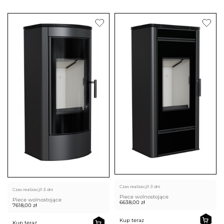
Czas realizacji
1-3 dni
Czas realizacji
1-3 dni
Piece wolnostojące
Piece wolnostojące
6638,00
zł
7618,00
zł
Kup teraz
Kup teraz