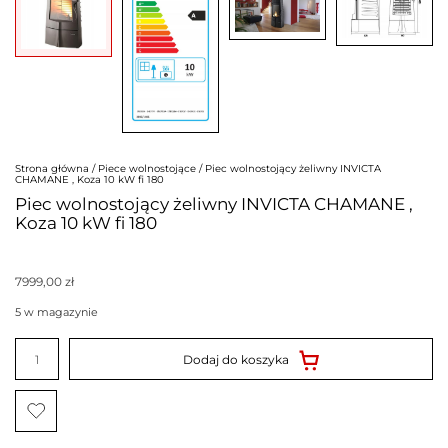
Strona główna
/
Piece wolnostojące
/ Piec wolnostojący żeliwny INVICTA
CHAMANE , Koza 10 kW fi 180
Piec wolnostojący żeliwny INVICTA CHAMANE ,
Koza 10 kW fi 180
7999,00
zł
5 w magazynie
ilość
Piec
Dodaj do koszyka
wolnostojący
żeliwny
INVICTA
CHAMANE
,
Koza
10