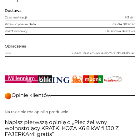
8
kW
Dostawa
fi
130
Czas realizacji
1-3 dni
Z
FAJERKAMI
Przewidywana data
02-04.08.2026
gratis
Koszt dostawy
Darmowa dostawa
Oznaczenia
SKU
65a4e01b-e375-418a-abc9-f82b5e61b848
Opinie klientów
Na razie nie ma opinii o produkcie.
Napisz pierwszą opinię o „Piec żeliwny
wolnostojący KRATKI KOZA K6 8 kW fi 130 Z
FAJERKAMI gratis”