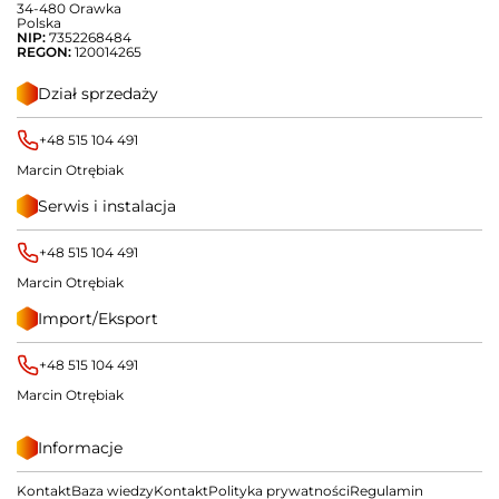
34-480 Orawka
Polska
NIP:
7352268484
REGON:
120014265
Dział sprzedaży
+48 515 104 491
Marcin Otrębiak
Serwis i instalacja
+48 515 104 491
Marcin Otrębiak
Import/Eksport
+48 515 104 491
Marcin Otrębiak
Informacje
Kontakt
Baza wiedzy
Kontakt
Polityka prywatności
Regulamin