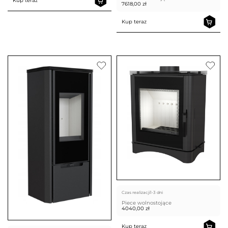
Kup teraz
7618,00
zł
Kup teraz
Czas realizacji
1-3 dni
Piece wolnostojące
4040,00
zł
Kup teraz