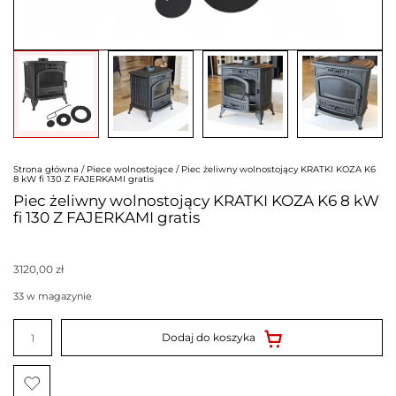
Strona główna
/
Piece wolnostojące
/ Piec żeliwny wolnostojący KRATKI KOZA K6
8 kW fi 130 Z FAJERKAMI gratis
Piec żeliwny wolnostojący KRATKI KOZA K6 8 kW
fi 130 Z FAJERKAMI gratis
3120,00
zł
33 w magazynie
ilość
Piec
Dodaj do koszyka
żeliwny
wolnostojący
KRATKI
KOZA
K6