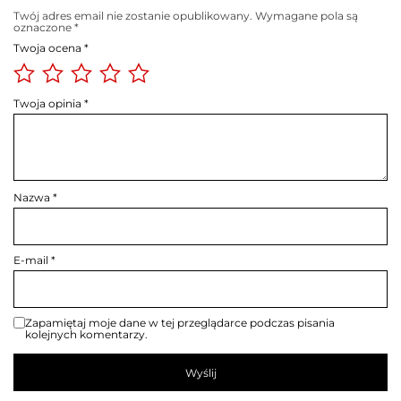
Twój adres email nie zostanie opublikowany.
Wymagane pola są
oznaczone
*
Twoja ocena
*
Twoja opinia
*
Nazwa
*
E-mail
*
Zapamiętaj moje dane w tej przeglądarce podczas pisania
kolejnych komentarzy.