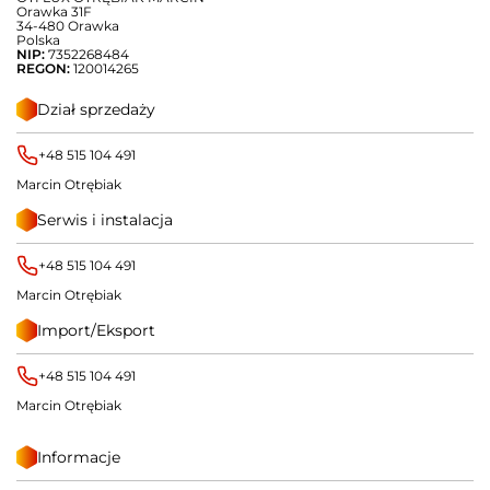
Orawka 31F
34-480 Orawka
Polska
NIP:
7352268484
REGON:
120014265
Dział sprzedaży
+48 515 104 491
Marcin Otrębiak
Serwis i instalacja
+48 515 104 491
Marcin Otrębiak
Import/Eksport
+48 515 104 491
Marcin Otrębiak
Informacje