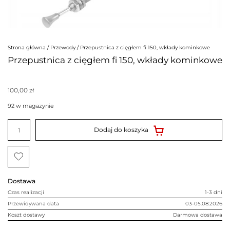
Strona główna
/
Przewody
/ Przepustnica z cięgłem fi 150, wkłady kominkowe
Przepustnica z cięgłem fi 150, wkłady kominkowe
100,00
zł
92 w magazynie
ilość
Przepustnica
Dodaj do koszyka
z
cięgłem
fi
150,
wkłady
kominkowe
Dostawa
Czas realizacji
1-3 dni
Przewidywana data
03-05.08.2026
Koszt dostawy
Darmowa dostawa