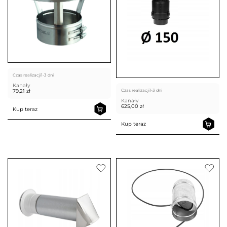
Czas realizacji
1-3 dni
Kanały
Czas realizacji
1-3 dni
79,21
zł
Kanały
625,00
zł
Kup teraz
Kup teraz