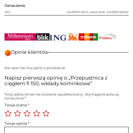
Oznaczenia
SKU
2ec8061f-d214-4ebd-9a9c-2a1d93c9d062
Opinie klientów
Na razie nie ma opinii o produkcie.
Napisz pierwszą opinię o „Przepustnica z
cięgłem fi 150, wkłady kominkowe”
Twój adres email nie zostanie opublikowany.
Wymagane pola są
oznaczone
*
Twoja ocena
*
Twoja opinia
*