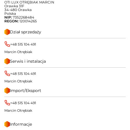
OTI LUX OTRĘBIAK MARCIN
Orawka 31F
34-480 Orawka
Polska
NIP:
7352268484
REGON:
120014265
Dział sprzedaży
+48 515 104 491
Marcin Otrębiak
Serwis i instalacja
+48 515 104 491
Marcin Otrębiak
Import/Eksport
+48 515 104 491
Marcin Otrębiak
Informacje