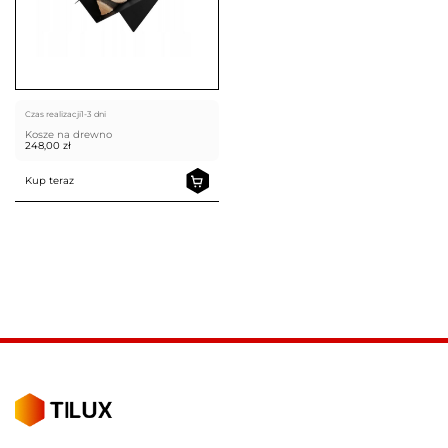
Czas realizacji
1-3 dni
Kosze na drewno
248,00
zł
Kup teraz