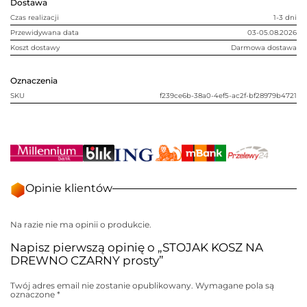
Dostawa
Czas realizacji
1-3 dni
Przewidywana data
03-05.08.2026
Koszt dostawy
Darmowa dostawa
Oznaczenia
SKU
f239ce6b-38a0-4ef5-ac2f-bf28979b4721
Opinie klientów
Na razie nie ma opinii o produkcie.
Napisz pierwszą opinię o „STOJAK KOSZ NA
DREWNO CZARNY prosty”
Twój adres email nie zostanie opublikowany.
Wymagane pola są
oznaczone
*