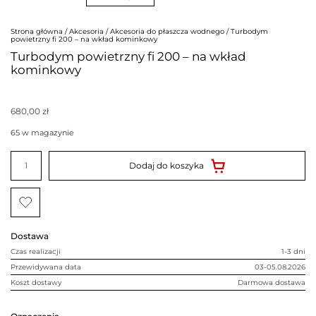
Strona główna
/
Akcesoria
/
Akcesoria do płaszcza wodnego
/ Turbodym
powietrzny fi 200 – na wkład kominkowy
Turbodym powietrzny fi 200 – na wkład
kominkowy
680,00
zł
65 w magazynie
ilość
Turbodym
Dodaj do koszyka
powietrzny
fi
200
-
na
wkład
kominkowy
Dostawa
Czas realizacji
1-3 dni
Przewidywana data
03-05.08.2026
Koszt dostawy
Darmowa dostawa