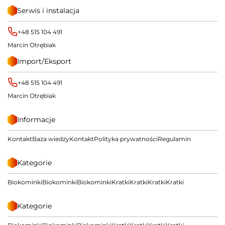
Serwis i instalacja
+48 515 104 491
Marcin Otrębiak
Import/Eksport
+48 515 104 491
Marcin Otrębiak
Informacje
Kontakt
Baza wiedzy
Kontakt
Polityka prywatności
Regulamin
Kategorie
Biokominki
Biokominki
Biokominki
Kratki
Kratki
Kratki
Kratki
Kategorie