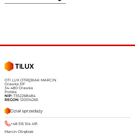
OTI LUX OTRĘBIAK MARCIN
Orawka 31F
34-480 Orawka
Polska
NIP:
7352268484
REGON:
120014265
Dział sprzedaży
+48 515 104 491
Marcin Otrębiak