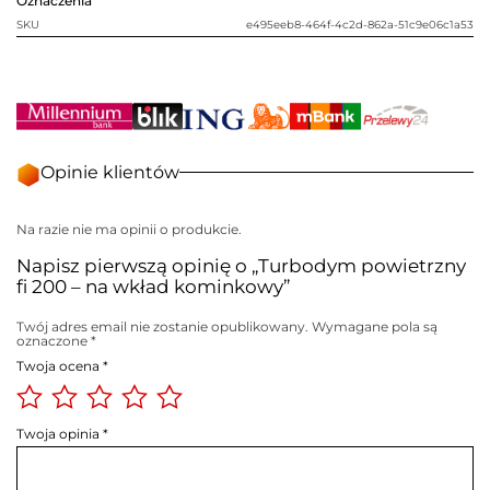
Oznaczenia
SKU
e495eeb8-464f-4c2d-862a-51c9e06c1a53
Opinie klientów
Na razie nie ma opinii o produkcie.
Napisz pierwszą opinię o „Turbodym powietrzny
fi 200 – na wkład kominkowy”
Twój adres email nie zostanie opublikowany.
Wymagane pola są
oznaczone
*
Twoja ocena
*
Twoja opinia
*