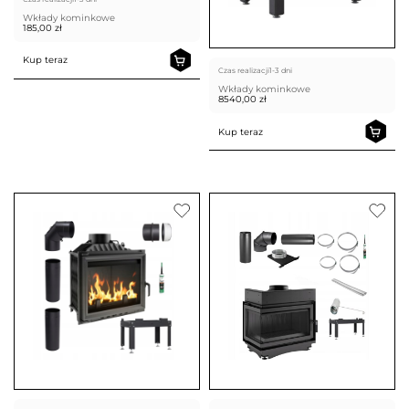
Wkłady kominkowe
185,00
zł
Kup teraz
Czas realizacji
1-3 dni
Wkłady kominkowe
8540,00
zł
Kup teraz