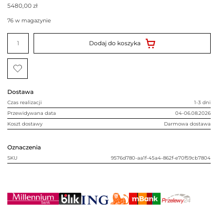
5480,00
zł
76 w magazynie
ilość
Wkład
Dodaj do koszyka
kominkowy
Kominek
Maja
8
kW
narożny
lewy
Dostawa
BS
Czas realizacji
1-3 dni
Przewidywana data
04-06.08.2026
Koszt dostawy
Darmowa dostawa
Oznaczenia
SKU
9576d780-aa1f-45a4-862f-e70f59cb7804