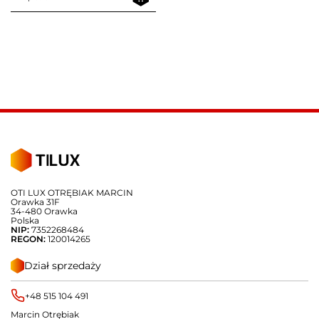
OTI LUX OTRĘBIAK MARCIN
Orawka 31F
34-480 Orawka
Polska
NIP:
7352268484
REGON:
120014265
Dział sprzedaży
+48 515 104 491
Marcin Otrębiak