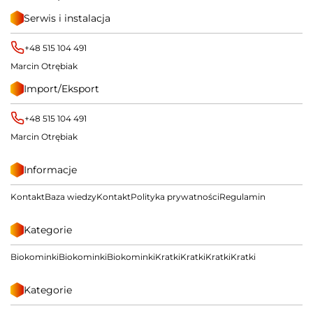
Serwis i instalacja
+48 515 104 491
Marcin Otrębiak
Import/Eksport
+48 515 104 491
Marcin Otrębiak
Informacje
Kontakt
Baza wiedzy
Kontakt
Polityka prywatności
Regulamin
Kategorie
Biokominki
Biokominki
Biokominki
Kratki
Kratki
Kratki
Kratki
Kategorie