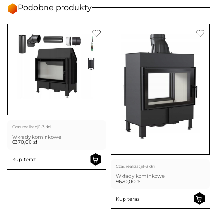
Podobne produkty
Czas realizacji
1-3 dni
Wkłady kominkowe
6370,00
zł
Kup teraz
Czas realizacji
1-3 dni
Wkłady kominkowe
9620,00
zł
Kup teraz