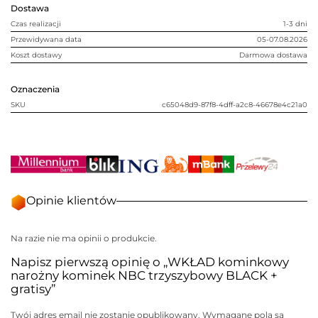
+
Dostawa
gratisy
Czas realizacji
1-3 dni
Przewidywana data
05-07.08.2026
Koszt dostawy
Darmowa dostawa
Oznaczenia
SKU
c65048d9-87f8-4dff-a2c8-46678e4c21a0
Opinie klientów
Na razie nie ma opinii o produkcie.
Napisz pierwszą opinię o „WKŁAD kominkowy
narożny kominek NBC trzyszybowy BLACK +
gratisy”
Twój adres email nie zostanie opublikowany.
Wymagane pola są