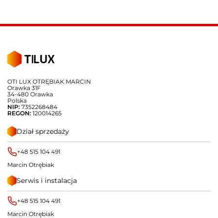
OTI LUX OTRĘBIAK MARCIN
Orawka 31F
34-480 Orawka
Polska
NIP:
7352268484
REGON:
120014265
Dział sprzedaży
+48 515 104 491
Marcin Otrębiak
Serwis i instalacja
+48 515 104 491
Marcin Otrębiak