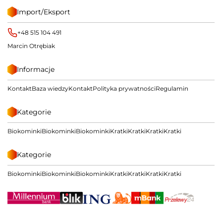
Import/Eksport
+48 515 104 491
Marcin Otrębiak
Informacje
Kontakt
Baza wiedzy
Kontakt
Polityka prywatności
Regulamin
Kategorie
Biokominki
Biokominki
Biokominki
Kratki
Kratki
Kratki
Kratki
Kategorie
Biokominki
Biokominki
Biokominki
Kratki
Kratki
Kratki
Kratki