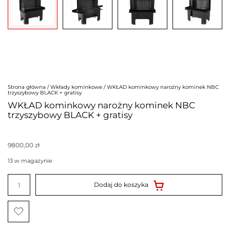
Strona główna
/
Wkłady kominkowe
/ WKŁAD kominkowy narożny kominek NBC
trzyszybowy BLACK + gratisy
WKŁAD kominkowy narożny kominek NBC
trzyszybowy BLACK + gratisy
9800,00
zł
13 w magazynie
ilość
WKŁAD
Dodaj do koszyka
kominkowy
narożny
kominek
NBC
trzyszybowy
BLACK