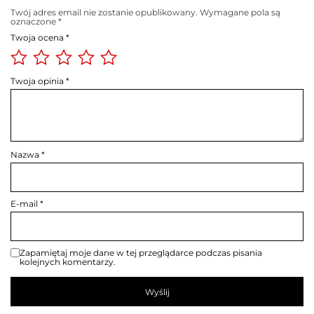
Twój adres email nie zostanie opublikowany.
Wymagane pola są
oznaczone
*
Twoja ocena
*
Twoja opinia
*
Nazwa
*
E-mail
*
Zapamiętaj moje dane w tej przeglądarce podczas pisania
kolejnych komentarzy.