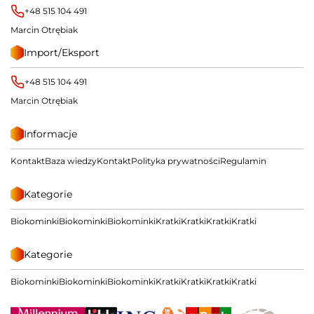
+48 515 104 491
Marcin Otrębiak
Import/Eksport
+48 515 104 491
Marcin Otrębiak
Informacje
Kontakt
Baza wiedzy
Kontakt
Polityka prywatności
Regulamin
Kategorie
Biokominki
Biokominki
Biokominki
Kratki
Kratki
Kratki
Kratki
Kategorie
Biokominki
Biokominki
Biokominki
Kratki
Kratki
Kratki
Kratki