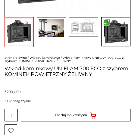
Strona główna
/
Wkłady kominkowe
/ Wkład kominkowy UNIFLAM 700 ECO z
szybrem KOMINEK POWIETRZNY ŻELIWNY
Wkład kominkowy UNIFLAM 700 ECO z szybrem
KOMINEK POWIETRZNY ŻELIWNY
3299,00
zł
18 w magazynie
ilość
Wkład
Dodaj do koszyka
kominkowy
UNIFLAM
700
ECO
z