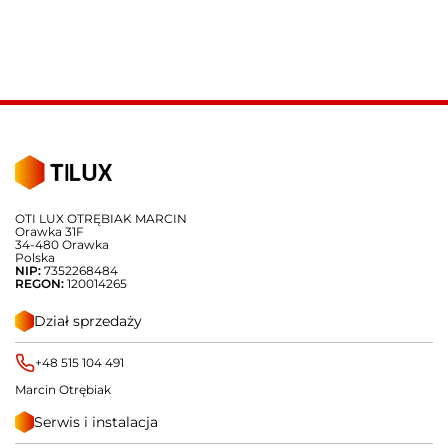
OTI LUX OTRĘBIAK MARCIN
Orawka 31F
34-480 Orawka
Polska
NIP:
7352268484
REGON:
120014265
Dział sprzedaży
+48 515 104 491
Marcin Otrębiak
Serwis i instalacja