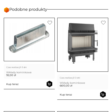
Podobne produkty
Czas realizacji
1-3 dni
Wkłady kominkowe
92,00
zł
Czas realizacji
1-3 dni
Wkłady kominkowe
Kup teraz
6610,00
zł
Kup teraz