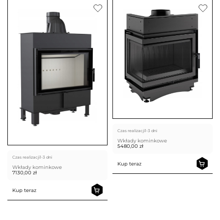
Czas realizacji
1-3 dni
Wkłady kominkowe
5480,00
zł
Czas realizacji
1-3 dni
Kup teraz
Wkłady kominkowe
7130,00
zł
Kup teraz