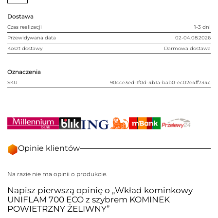
szybrem
KOMINEK
Dostawa
POWIETRZNY
ŻELIWNY
Czas realizacji
1-3 dni
Przewidywana data
02-04.08.2026
Koszt dostawy
Darmowa dostawa
Oznaczenia
SKU
90cce3ed-1f0d-4b1a-bab0-ec02e4ff734c
Opinie klientów
Na razie nie ma opinii o produkcie.
Napisz pierwszą opinię o „Wkład kominkowy
UNIFLAM 700 ECO z szybrem KOMINEK
POWIETRZNY ŻELIWNY”