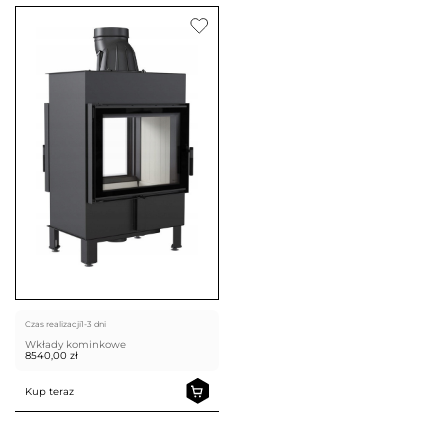
Czas realizacji
1-3 dni
Wkłady kominkowe
8540,00
zł
Kup teraz