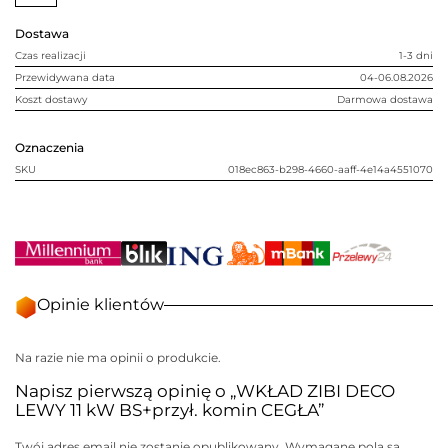
BS+przył.
komin
Dostawa
CEGŁA
Czas realizacji
1-3 dni
Przewidywana data
04-06.08.2026
Koszt dostawy
Darmowa dostawa
Oznaczenia
SKU
018ec863-b298-4660-aaff-4e14a4551070
Opinie klientów
Na razie nie ma opinii o produkcie.
Napisz pierwszą opinię o „WKŁAD ZIBI DECO
LEWY 11 kW BS+przył. komin CEGŁA”
Twój adres email nie zostanie opublikowany.
Wymagane pola są