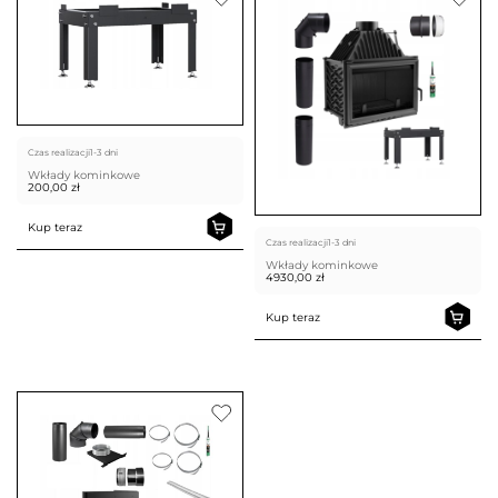
Czas realizacji
1-3 dni
Wkłady kominkowe
200,00
zł
Kup teraz
Czas realizacji
1-3 dni
Wkłady kominkowe
4930,00
zł
Kup teraz