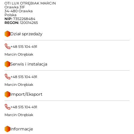
OTI LUX OTRĘBIAK MARCIN
Orawka 31F
34-480 Orawka
Polska
NIP:
7352268484
REGON:
120014265
Dział sprzedaży
+48 515 104 491
Marcin Otrębiak
Serwis i instalacja
+48 515 104 491
Marcin Otrębiak
Import/Eksport
+48 515 104 491
Marcin Otrębiak
Informacje