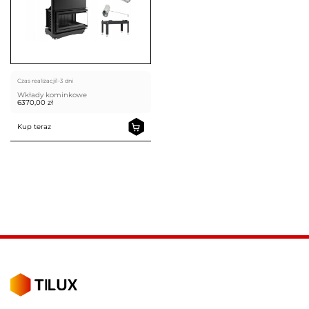
Czas realizacji
1-3 dni
Wkłady kominkowe
6370,00
zł
Kup teraz