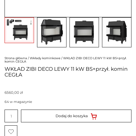
Strona główna
/
Wkłady kominkowe
/ WKŁAD ZIBI DECO LEWY 11 kW BS+przył.
komin CEGŁA
WKŁAD ZIBI DECO LEWY 11 kW BS+przył. komin
CEGŁA
6560,00
zł
64 w magazynie
ilość
WKŁAD
Dodaj do koszyka
ZIBI
DECO
LEWY
11
kW