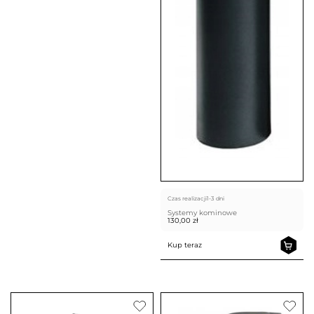
Czas realizacji
1-3 dni
Systemy kominowe
130,00
zł
Kup teraz