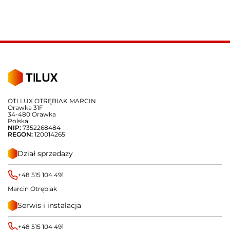
OTI LUX OTRĘBIAK MARCIN
Orawka 31F
34-480 Orawka
Polska
NIP:
7352268484
REGON:
120014265
Dział sprzedaży
+48 515 104 491
Marcin Otrębiak
Serwis i instalacja
+48 515 104 491