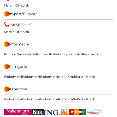
Marcin Otrębiak
Import/Eksport
+48 515 104 491
Marcin Otrębiak
Informacje
Kontakt
Baza wiedzy
Kontakt
Polityka prywatności
Regulamin
Kategorie
Biokominki
Biokominki
Biokominki
Kratki
Kratki
Kratki
Kratki
Kategorie
Biokominki
Biokominki
Biokominki
Kratki
Kratki
Kratki
Kratki