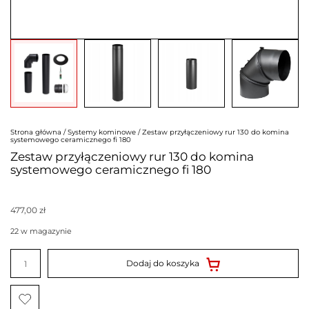
Strona główna
/
Systemy kominowe
/ Zestaw przyłączeniowy rur 130 do komina
systemowego ceramicznego fi 180
Zestaw przyłączeniowy rur 130 do komina
systemowego ceramicznego fi 180
477,00
zł
22 w magazynie
ilość
Zestaw
Dodaj do koszyka
przyłączeniowy
rur
130
do
komina