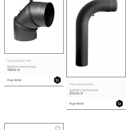
Czas realizacji
1-3 dni
Systemy kominowe
158,00
zł
Kup teraz
Czas realizacji
1-3 dni
Systemy kominowe
305,00
zł
Kup teraz