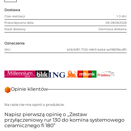
systemowego
ceramicznego
Dostawa
fi
180
Czas realizacji
1-3 dni
Przewidywana data
06-08.08.2026
Koszt dostawy
Darmowa dostawa
Oznaczenia
SKU
b0b1bf51-7126-4849-be5d-ae198296cdf0
Opinie klientów
Na razie nie ma opinii o produkcie.
Napisz pierwszą opinię o „Zestaw
przyłączeniowy rur 130 do komina systemowego
ceramicznego fi 180”