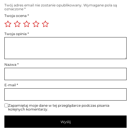
Twój adres email nie zostanie opublikowany.
Wymagane pola są
oznaczone
*
Twoja ocena
*
Twoja opinia
*
Nazwa
*
E-mail
*
Zapamiętaj moje dane w tej przeglądarce podczas pisania
kolejnych komentarzy.