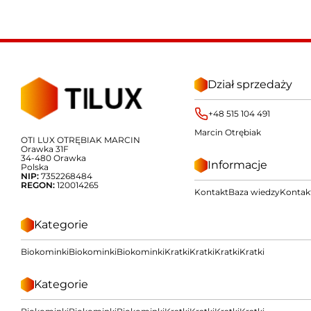
Dział sprzedaży
+48 515 104 491
Marcin Otrębiak
OTI LUX OTRĘBIAK MARCIN
Orawka 31F
34-480 Orawka
Informacje
Polska
NIP:
7352268484
REGON:
120014265
Kontakt
Baza wiedzy
Kontak
Kategorie
Biokominki
Biokominki
Biokominki
Kratki
Kratki
Kratki
Kratki
Kategorie