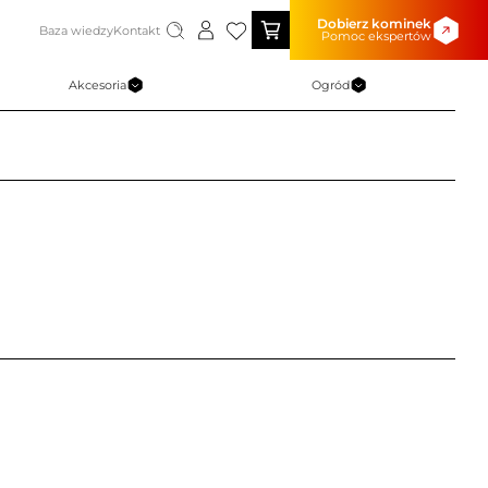
Dobierz kominek
Baza wiedzy
Kontakt
Pomoc ekspertów
Akcesoria
Ogród