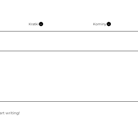
Kratki
Kominy
art writing!