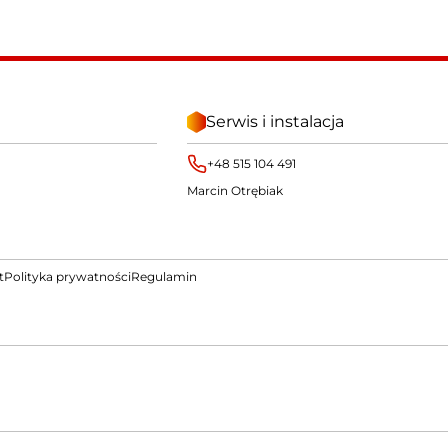
Serwis i instalacja
+48 515 104 491
Marcin Otrębiak
t
Polityka prywatności
Regulamin