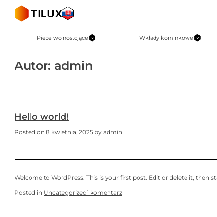
Skip
to
content
Piece wolnostojące
Wkłady kominkowe
Autor:
admin
Hello world!
Posted on
8 kwietnia, 2025
by
admin
Welcome to WordPress. This is your first post. Edit or delete it, then st
do
Posted in
Uncategorized
1 komentarz
Hello
world!