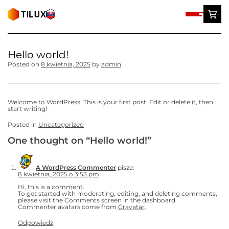
Skip
to
content
Hello world!
Posted on
8 kwietnia, 2025
by
admin
Welcome to WordPress. This is your first post. Edit or delete it, then
start writing!
Posted in
Uncategorized
One thought on “
Hello world!
”
A WordPress Commenter
pisze:
8 kwietnia, 2025 o 3:53 pm
Hi, this is a comment.
To get started with moderating, editing, and deleting comments,
please visit the Comments screen in the dashboard.
Commenter avatars come from
Gravatar
.
Odpowiedz