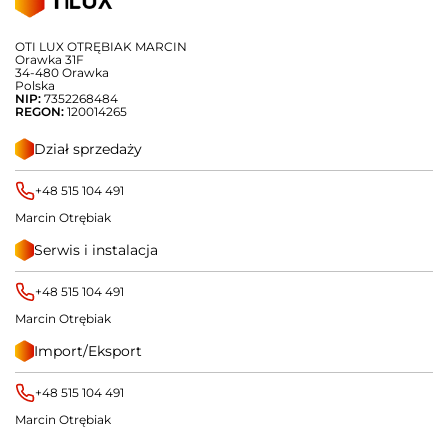
OTI LUX OTRĘBIAK MARCIN
Orawka 31F
34-480 Orawka
Polska
NIP:
7352268484
REGON:
120014265
Dział sprzedaży
+48 515 104 491
Marcin Otrębiak
Serwis i instalacja
+48 515 104 491
Marcin Otrębiak
Import/Eksport
+48 515 104 491
Marcin Otrębiak