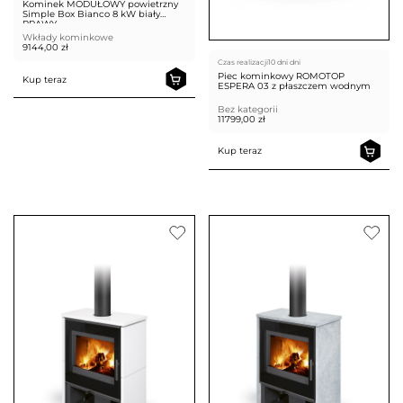
Kominek MODUŁOWY powietrzny
Simple Box Bianco 8 kW biały
PRAWY
Wkłady kominkowe
9144,00
zł
Czas realizacji
10 dni dni
Piec kominkowy ROMOTOP
Kup teraz
ESPERA 03 z płaszczem wodnym
Bez kategorii
11799,00
zł
Kup teraz