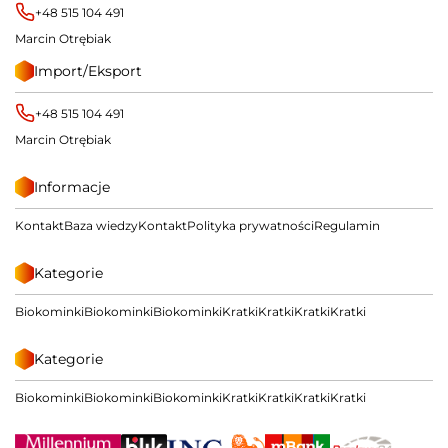
+48 515 104 491
Marcin Otrębiak
Import/Eksport
+48 515 104 491
Marcin Otrębiak
Informacje
Kontakt
Baza wiedzy
Kontakt
Polityka prywatności
Regulamin
Kategorie
Biokominki
Biokominki
Biokominki
Kratki
Kratki
Kratki
Kratki
Kategorie
Biokominki
Biokominki
Biokominki
Kratki
Kratki
Kratki
Kratki