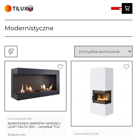
Skip
to
content
Modernistyczne
Czas realizacji
15 dni
BIOKOMINEK NAROŻNY WISZĄCY
LEWY DELTA 900 – certyfikat TUV
Czas realizacji
1-3 dni
Biokominki