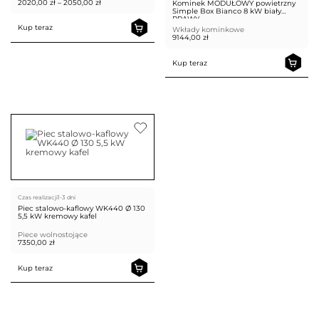
Zakres
2020,00
zł
–
2050,00
zł
Kominek MODUŁOWY powietrzny
cen:
Simple Box Bianco 8 kW biały
od
PRAWY
2020,00 zł
Kup teraz
Wkłady kominkowe
do
9144,00
zł
2050,00 zł
Kup teraz
Czas realizacji
1-3 dni
Piec stalowo-kaflowy WK440 Ø 130
5,5 kW kremowy kafel
Piece wolnostojące
7350,00
zł
Kup teraz