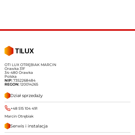
OTI LUX OTRĘBIAK MARCIN
Orawka 31F
34-480 Orawka
Polska
NIP:
7352268484
REGON:
120014265
Dział sprzedaży
+48 515 104 491
Marcin Otrębiak
Serwis i instalacja