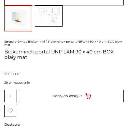
Strona główna
/
Biokominki
/ Biokominek portal UNIFLAM 90 x 40 cm BOX biały
mat
Biokominek portal UNIFLAM 90 x 40 cm BOX
biały mat
750,00
zł
29 w magazynie
ilość
Biokominek
Dodaj do koszyka
portal
UNIFLAM
90
x
40
cm
BOX
Dostawa
biały