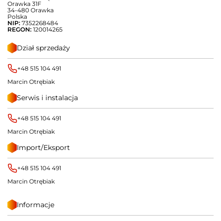
Orawka 31F
34-480 Orawka
Polska
NIP:
7352268484
REGON:
120014265
Dział sprzedaży
+48 515 104 491
Marcin Otrębiak
Serwis i instalacja
+48 515 104 491
Marcin Otrębiak
Import/Eksport
+48 515 104 491
Marcin Otrębiak
Informacje