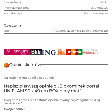
mat
Czas realizacji
1-3 dni
Przewidywana data
05-07.08.2026
Koszt dostawy
Darmowa dostawa
Oznaczenia
SKU
45e59c97-d248-4c5a-bb49-01d9cc49aade
Opinie klientów
Na razie nie ma opinii o produkcie.
Napisz pierwszą opinię o „Biokominek portal
UNIFLAM 90 x 40 cm BOX biały mat”
Twój adres email nie zostanie opublikowany.
Wymagane pola są
oznaczone
*
Twoja ocena
*