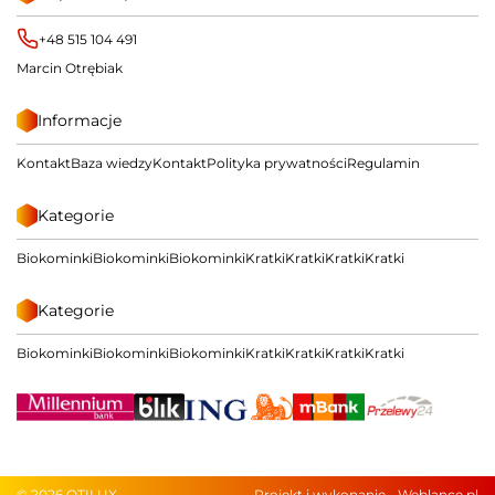
+48 515 104 491
Marcin Otrębiak
Informacje
Kontakt
Baza wiedzy
Kontakt
Polityka prywatności
Regulamin
Kategorie
Biokominki
Biokominki
Biokominki
Kratki
Kratki
Kratki
Kratki
Kategorie
Biokominki
Biokominki
Biokominki
Kratki
Kratki
Kratki
Kratki
© 2026 OTILUX
Projekt i wykonanie -
Weblance.pl