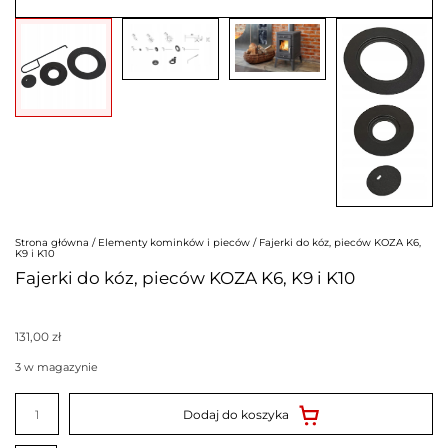
Strona główna
/
Elementy kominków i pieców
/ Fajerki do kóz, pieców KOZA K6,
K9 i K10
Fajerki do kóz, pieców KOZA K6, K9 i K10
131,00
zł
3 w magazynie
ilość
Fajerki
Dodaj do koszyka
do
kóz,