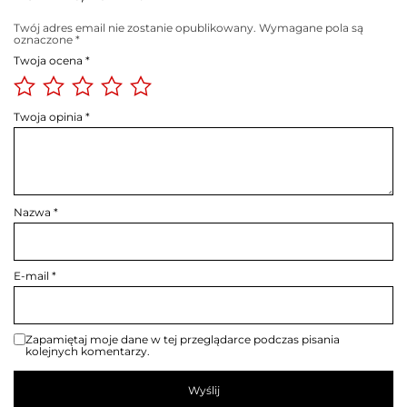
Twój adres email nie zostanie opublikowany.
Wymagane pola są
oznaczone
*
Twoja ocena
*
Twoja opinia
*
Nazwa
*
E-mail
*
Zapamiętaj moje dane w tej przeglądarce podczas pisania
kolejnych komentarzy.