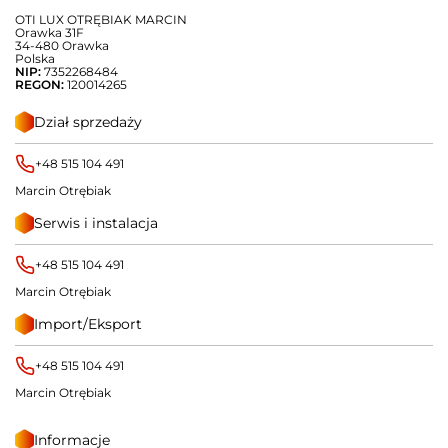
OTI LUX OTRĘBIAK MARCIN
Orawka 31F
34-480 Orawka
Polska
NIP:
7352268484
REGON:
120014265
Dział sprzedaży
+48 515 104 491
Marcin Otrębiak
Serwis i instalacja
+48 515 104 491
Marcin Otrębiak
Import/Eksport
+48 515 104 491
Marcin Otrębiak
Informacje