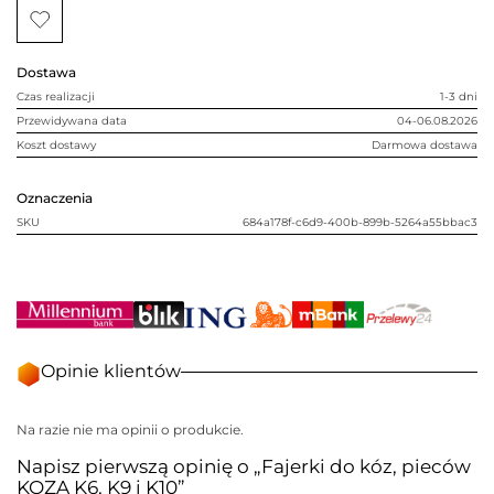
pieców
KOZA
K6,
K9
i
Dostawa
K10
Czas realizacji
1-3 dni
Przewidywana data
04-06.08.2026
Koszt dostawy
Darmowa dostawa
Oznaczenia
SKU
684a178f-c6d9-400b-899b-5264a55bbac3
Opinie klientów
Na razie nie ma opinii o produkcie.
Napisz pierwszą opinię o „Fajerki do kóz, pieców
KOZA K6, K9 i K10”