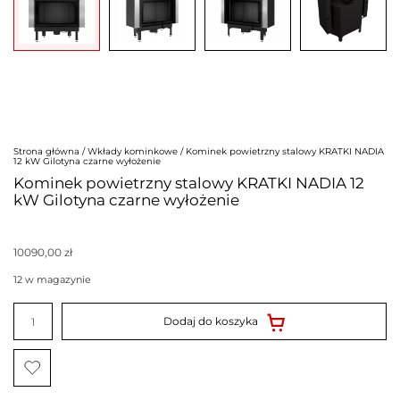
Strona główna
/
Wkłady kominkowe
/ Kominek powietrzny stalowy KRATKI NADIA
12 kW Gilotyna czarne wyłożenie
Kominek powietrzny stalowy KRATKI NADIA 12
kW Gilotyna czarne wyłożenie
10090,00
zł
12 w magazynie
ilość
Kominek
Dodaj do koszyka
powietrzny
stalowy
KRATKI
NADIA
12
kW