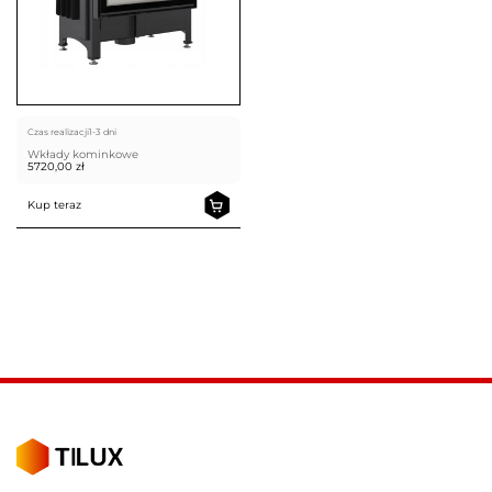
Czas realizacji
1-3 dni
Wkłady kominkowe
5720,00
zł
Kup teraz