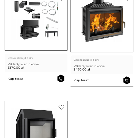
Czas realizacji
1-3 dni
Czas realizacji
1-3 dni
Wkłady kominkowe
Wkłady kominkowe
6370,00
zł
3470,00
zł
Kup teraz
Kup teraz