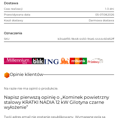
Gilotyna
Dostawa
czarne
wyłożenie
Czas realizacji
1-3 dni
Przewidywana data
05-07.08.2026
Koszt dostawy
Darmowa dostawa
Oznaczenia
SKU
b34abf35-9b48-4450-94e6-4444c60d52ff
Opinie klientów
Na razie nie ma opinii o produkcie.
Napisz pierwszą opinię o „Kominek powietrzny
stalowy KRATKI NADIA 12 kW Gilotyna czarne
wyłożenie”
Twój adres email nie zostanie opublikowany.
Wymagane pola są