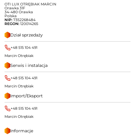
OTI LUX OTRĘBIAK MARCIN
Orawka 31F
34-480 Orawka
Polska
NIP:
7352268484
REGON:
120014265
Dział sprzedaży
+48 515 104 491
Marcin Otrębiak
Serwis i instalacja
+48 515 104 491
Marcin Otrębiak
Import/Eksport
+48 515 104 491
Marcin Otrębiak
Informacje