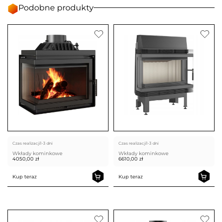
Podobne produkty
Czas realizacji
1-3 dni
Czas realizacji
1-3 dni
Wkłady kominkowe
Wkłady kominkowe
4050,00
zł
6610,00
zł
Kup teraz
Kup teraz