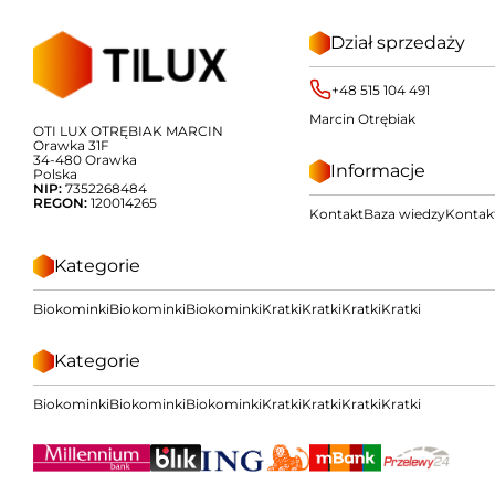
Dział sprzedaży
+48 515 104 491
Marcin Otrębiak
OTI LUX OTRĘBIAK MARCIN
Orawka 31F
34-480 Orawka
Informacje
Polska
NIP:
7352268484
REGON:
120014265
Kontakt
Baza wiedzy
Kontak
Kategorie
Biokominki
Biokominki
Biokominki
Kratki
Kratki
Kratki
Kratki
Kategorie
Biokominki
Biokominki
Biokominki
Kratki
Kratki
Kratki
Kratki