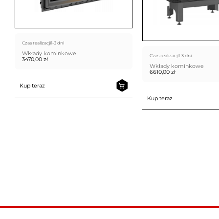
Czas realizacji
1-3 dni
Wkłady kominkowe
Czas realizacji
1-3 dni
3470,00
zł
Wkłady kominkowe
6610,00
zł
Kup teraz
Kup teraz