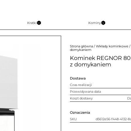
Kratki
Kominy
Strona główna
/
Wkłady kominkowe
/
domykaniem
Kominek REGNOR 800/
z domykaniem
Dostawa
Czas realizacji
Przewidywana data
Koszt dostawy
D
Oznaczenia
SKU
d5612e56-f448-4132-8