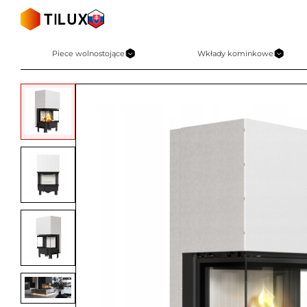
Skip
to
content
Piece wolnostojące
Wkłady kominkowe