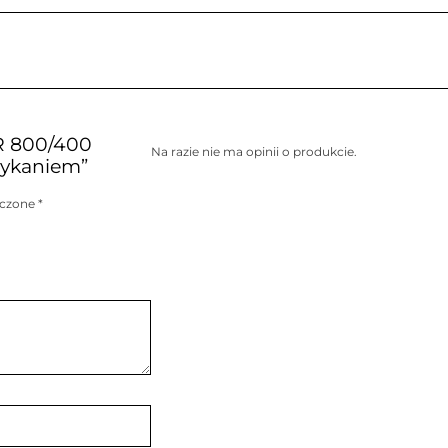
R 800/400
Na razie nie ma opinii o produkcie.
mykaniem”
aczone
*