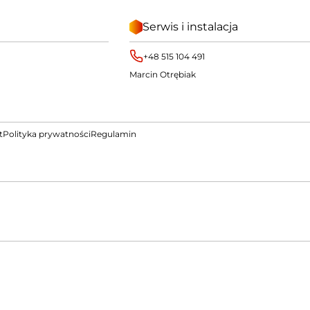
Serwis i instalacja
+48 515 104 491
Marcin Otrębiak
t
Polityka prywatności
Regulamin