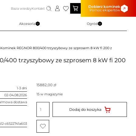
Dobierz kominek
Baza wiedzy
Kontakt
Pomoc ekspertów
Akcesoria
Ogród
 Kominek REGNOR 800/400 trzyszybowy ze szprosem 8 kW fi 200 z
400 trzyszybowy ze szprosem 8 kW fi 200
15882,00
zł
1-3 dni
15 w magazynie
02-04.08.2026
armowa dostawa
ilość
Kominek
Dodaj do koszyka
REGNOR
800/400
trzyszybowy
ze
a12-c6522741a603
szprosem
8
kW