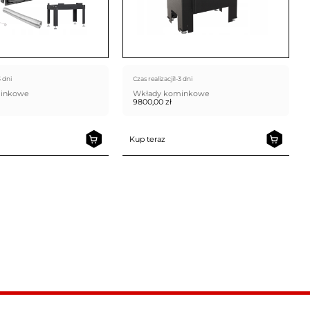
3 dni
Czas realizacji
1-3 dni
minkowe
Wkłady kominkowe
9800,00
zł
Kup teraz