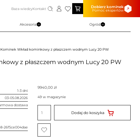
Dobierz kominek
Baza wiedzy
Kontakt
Pomoc ekspertów
Akcesoria
Ogród
 Kominek Wkład kominkowy z płaszczem wodnym Lucy 20 PW
nkowy z płaszczem wodnym Lucy 20 PW
9940,00
zł
1-3 dni
49 w magazynie
03-05.08.2026
armowa dostawa
ilość
Kominek
Dodaj do koszyka
Wkład
kominkowy
z
płaszczem
48-26f5ce004dae
wodnym
Lucy
20