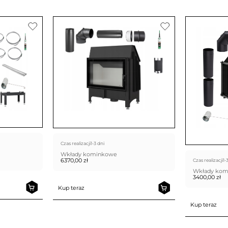
Czas realizacji
1-3 dni
Wkłady kominkowe
6370,00
zł
Czas realizacji
1-
Wkłady ko
3400,00
zł
Kup teraz
Kup teraz