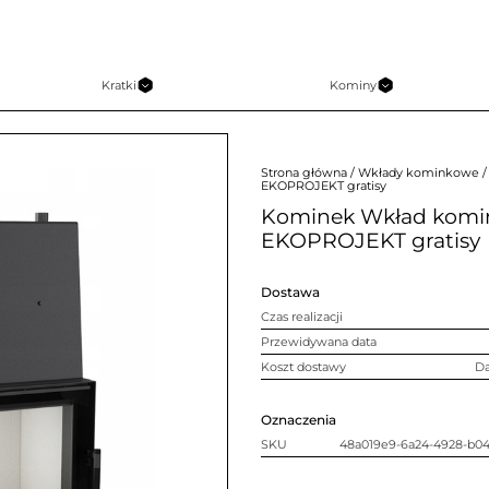
Kratki
Kominy
Strona główna
/
Wkłady kominkowe
/
EKOPROJEKT gratisy
Kominek Wkład komi
EKOPROJEKT gratisy
Dostawa
Czas realizacji
Przewidywana data
Koszt dostawy
D
Oznaczenia
SKU
48a019e9-6a24-4928-b0