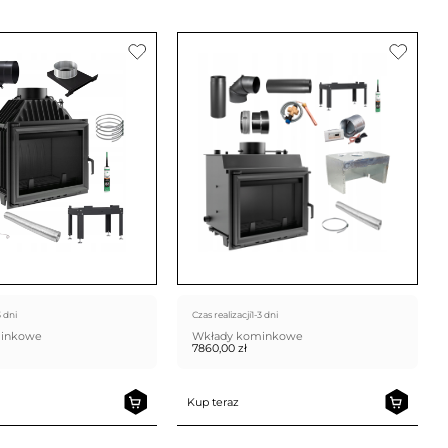
3 dni
Czas realizacji
1-3 dni
minkowe
Wkłady kominkowe
7860,00
zł
Kup teraz