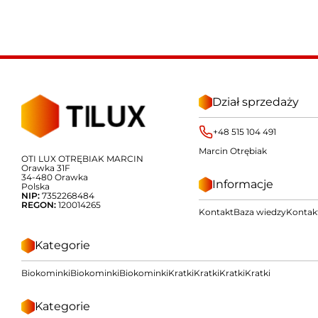
Dział sprzedaży
+48 515 104 491
Marcin Otrębiak
OTI LUX OTRĘBIAK MARCIN
Orawka 31F
34-480 Orawka
Informacje
Polska
NIP:
7352268484
REGON:
120014265
Kontakt
Baza wiedzy
Kontak
Kategorie
Biokominki
Biokominki
Biokominki
Kratki
Kratki
Kratki
Kratki
Kategorie