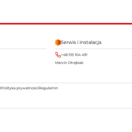
Serwis i instalacja
+48 515 104 491
Marcin Otrębiak
t
Polityka prywatności
Regulamin