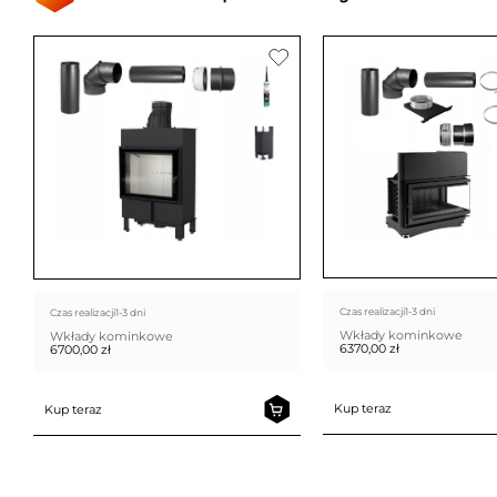
Czas realizacji
1-3 dni
Czas realizacji
1-3 dni
Wkłady kominkowe
Wkłady kominkowe
6370,00
zł
6700,00
zł
Kup teraz
Kup teraz