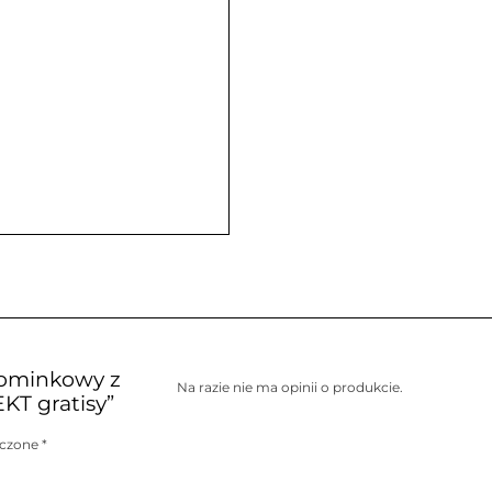
kominkowy z
Na razie nie ma opinii o produkcie.
T gratisy”
aczone
*