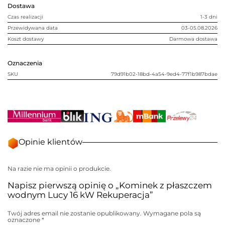
Rekuperacja
Dostawa
Czas realizacji
1-3 dni
Przewidywana data
03-05.08.2026
Koszt dostawy
Darmowa dostawa
Oznaczenia
SKU
79d91b02-18bd-4a54-9ed4-77f1b987bdae
Opinie klientów
Na razie nie ma opinii o produkcie.
Napisz pierwszą opinię o „Kominek z płaszczem
wodnym Lucy 16 kW Rekuperacja”
Twój adres email nie zostanie opublikowany.
Wymagane pola są
oznaczone
*