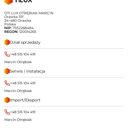
OTI LUX OTRĘBIAK MARCIN
Orawka 31F
34-480 Orawka
Polska
NIP:
7352268484
REGON:
120014265
Dział sprzedaży
+48 515 104 491
Marcin Otrębiak
Serwis i instalacja
+48 515 104 491
Marcin Otrębiak
Import/Eksport
+48 515 104 491
Marcin Otrębiak