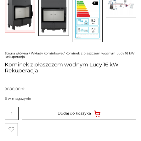
Strona główna
/
Wkłady kominkowe
/ Kominek z płaszczem wodnym Lucy 16 kW
Rekuperacja
Kominek z płaszczem wodnym Lucy 16 kW
Rekuperacja
9080,00
zł
6 w magazynie
ilość
Kominek
Dodaj do koszyka
z
płaszczem
wodnym
Lucy
16
kW