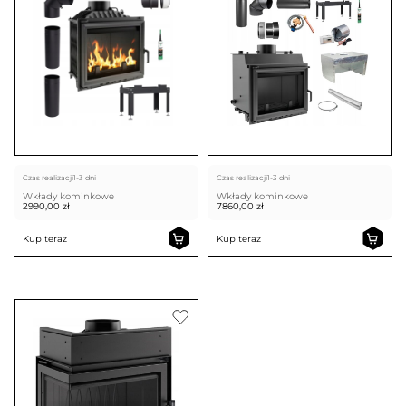
Czas realizacji
1-3 dni
Czas realizacji
1-3 dni
Wkłady kominkowe
Wkłady kominkowe
2990,00
zł
7860,00
zł
Kup teraz
Kup teraz