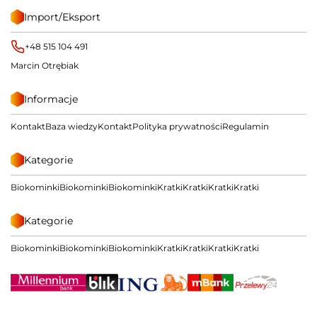
Import/Eksport
+48 515 104 491
Marcin Otrębiak
Informacje
Kontakt
Baza wiedzy
Kontakt
Polityka prywatności
Regulamin
Kategorie
Biokominki
Biokominki
Biokominki
Kratki
Kratki
Kratki
Kratki
Kategorie
Biokominki
Biokominki
Biokominki
Kratki
Kratki
Kratki
Kratki