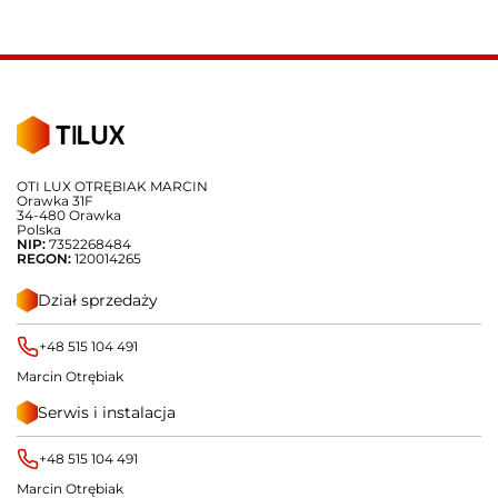
OTI LUX OTRĘBIAK MARCIN
Orawka 31F
34-480 Orawka
Polska
NIP:
7352268484
REGON:
120014265
Dział sprzedaży
+48 515 104 491
Marcin Otrębiak
Serwis i instalacja
+48 515 104 491
Marcin Otrębiak