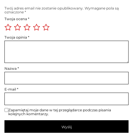
Twój adres email nie zostanie opublikowany.
Wymagane pola są
oznaczone
*
Twoja ocena
*
Twoja opinia
*
Nazwa
*
E-mail
*
Zapamiętaj moje dane w tej przeglądarce podczas pisania
kolejnych komentarzy.