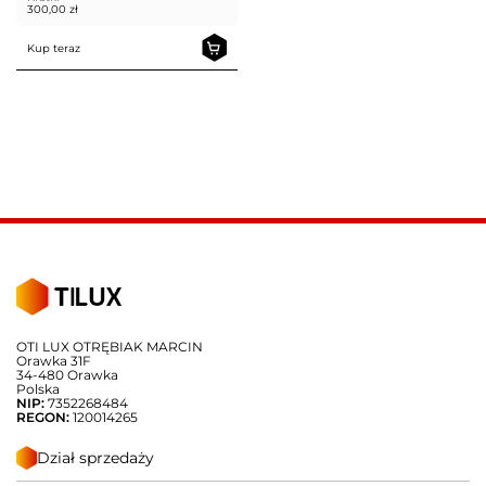
300,00
zł
Kup teraz
OTI LUX OTRĘBIAK MARCIN
Orawka 31F
34-480 Orawka
Polska
NIP:
7352268484
REGON:
120014265
Dział sprzedaży