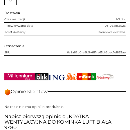
BIAŁA
9x80
Dostawa
Czas realizacji
1-3 dni
Przewidywana data
03-05.08.2026
Koszt dostawy
Darmowa dostawa
Oznaczenia
SKU
6a8a82b0-e9b5-4ff1-a65d-3bec1ef863ae
Opinie klientów
Na razie nie ma opinii o produkcie.
Napisz pierwszą opinię o „KRATKA
WENTYLACYJNA DO KOMINKA LUFT BIAŁA
9×80”