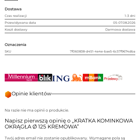
Dostawa
Czas realizacji
1-3 dni
Przewidywana data
05-07.08.2026
Koszt dostawy
Darmowa dostawa
Oznaczenia
SKU
7f060838-d451-4e4e-bae5-6c57f9674dba
Opinie klientów
Na razie nie ma opinii o produkcie.
Napisz pierwszą opinię o „KRATKA KOMINKOWA
OKRĄGŁA Ø 125 KREMOWA”
Twój adres email nie zostanie opublikowany.
Wymagane pola są