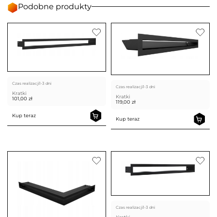
Podobne produkty
Czas realizacji
1-3 dni
Czas realizacji
1-3 dni
Kratki
Kratki
101,00
zł
119,00
zł
Kup teraz
Kup teraz
Czas realizacji
1-3 dni