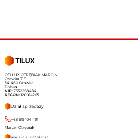
OTI LUX OTRĘBIAK MARCIN
Orawka 31F
34-480 Orawka
Polska
NIP:
7352268484
REGON:
120014265
Dział sprzedaży
+48 515 104 491
Marcin Otrębiak
Serwis i instalacja