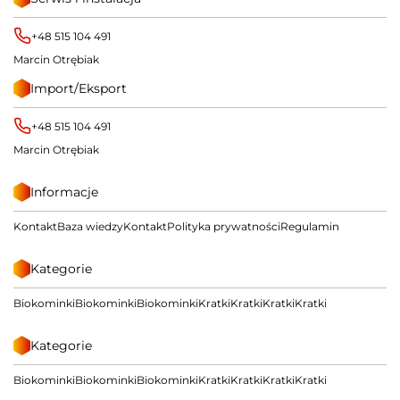
+48 515 104 491
Marcin Otrębiak
Import/Eksport
+48 515 104 491
Marcin Otrębiak
Informacje
Kontakt
Baza wiedzy
Kontakt
Polityka prywatności
Regulamin
Kategorie
Biokominki
Biokominki
Biokominki
Kratki
Kratki
Kratki
Kratki
Kategorie
Biokominki
Biokominki
Biokominki
Kratki
Kratki
Kratki
Kratki