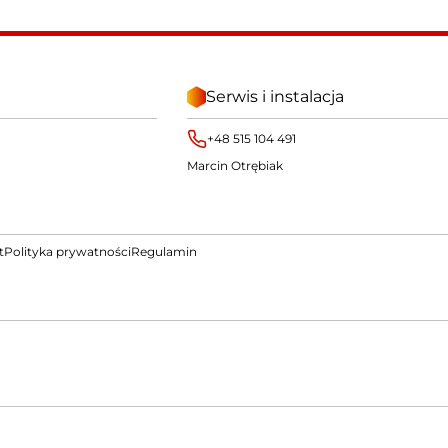
Serwis i instalacja
+48 515 104 491
Marcin Otrębiak
t
Polityka prywatności
Regulamin