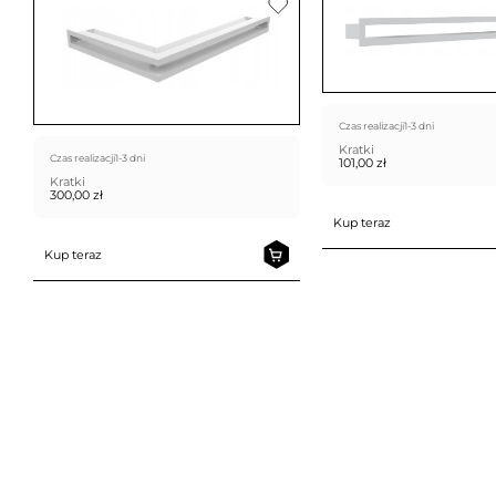
Czas realizacji
1-3 dni
Kratki
Czas realizacji
1-3 dni
101,00
zł
Kratki
300,00
zł
Kup teraz
Kup teraz