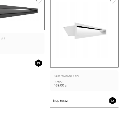
3 dni
Czas realizacji
1-3 dni
Kratki
169,00
zł
Kup teraz