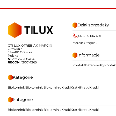
Dział sprzedaży
+48 515 104 491
Marcin Otrębiak
OTI LUX OTRĘBIAK MARCIN
Orawka 31F
34-480 Orawka
Informacje
Polska
NIP:
7352268484
REGON:
120014265
Kontakt
Baza wiedzy
Kontak
Kategorie
Biokominki
Biokominki
Biokominki
Kratki
Kratki
Kratki
Kratki
Kategorie
Biokominki
Biokominki
Biokominki
Kratki
Kratki
Kratki
Kratki