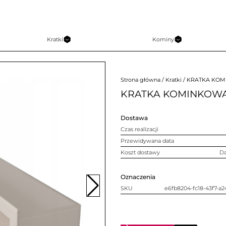
Kratki
Kominy
Strona główna
/
Kratki
/ KRATKA KOM
KRATKA KOMINKOWA
Dostawa
Czas realizacji
Przewidywana data
Koszt dostawy
D
Oznaczenia
SKU
e6fb8204-fc18-43f7-a