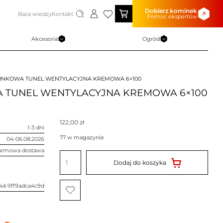
Dobierz kominek
Baza wiedzy
Kontakt
Pomoc ekspertów
Akcesoria
Ogród
INKOWA TUNEL WENTYLACYJNA KREMOWA 6×100
 TUNEL WENTYLACYJNA KREMOWA 6×100
122,00
zł
1-3 dni
77 w magazynie
04-06.08.2026
armowa dostawa
ilość
KRATKA
Dodaj do koszyka
KOMINKOWA
TUNEL
WENTYLACYJNA
KREMOWA
24d-9ff9adca4c9d
6x100